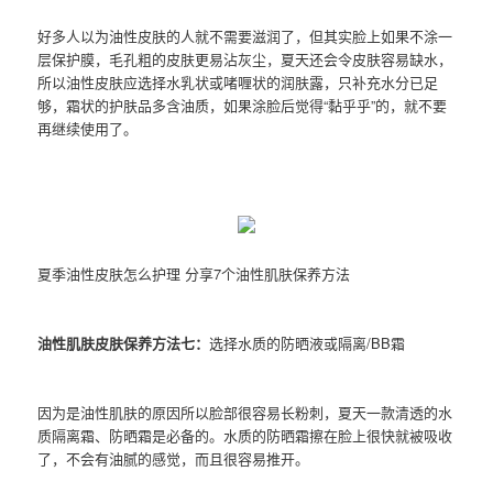
好多人以为油性皮肤的人就不需要滋润了，但其实脸上如果不涂一
层保护膜，毛孔粗的皮肤更易沾灰尘，夏天还会令皮肤容易缺水，
所以油性皮肤应选择水乳状或啫喱状的润肤露，只补充水分已足
够，霜状的护肤品多含油质，如果涂脸后觉得“黏乎乎”的，就不要
再继续使用了。
夏季油性皮肤怎么护理 分享7个油性肌肤保养方法
油性肌肤皮肤保养方法七：
选择水质的防晒液或隔离/BB霜
因为是油性肌肤的原因所以脸部很容易长粉刺，夏天一款清透的水
质隔离霜、防晒霜是必备的。水质的防晒霜擦在脸上很快就被吸收
了，不会有油腻的感觉，而且很容易推开。