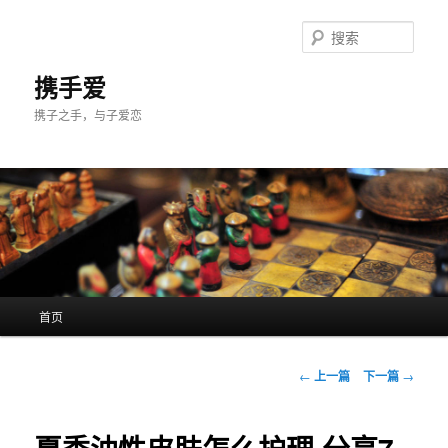
跳
至
搜
主
索
内
携手爱
容
携子之手，与子爱恋
区
域
主
首页
页
文
←
上一篇
下一篇
→
章
导
航