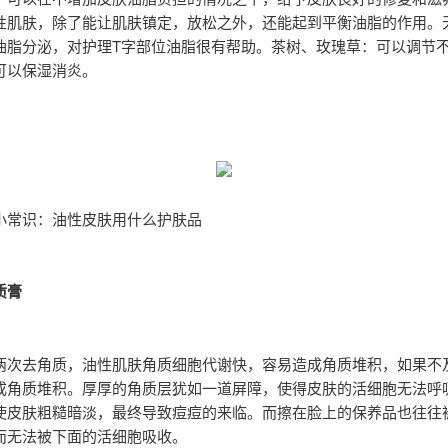
性肌肤，除了能让肌肤镇定，放松之外，还能起到平衡油脂的作用。
油脂分泌，对护理T字部位油脂很有帮助。茶树、玫瑰草：可以调节
可以保湿消炎。
小常识：油性皮肤用什么护肤品
质膏
两次去角质，油性肌肤角质细胞代谢快，容易造成角质堆积，如果不
成角质堆积。厚厚的角质层犹如一道屏障，使得皮肤的活细胞无法呼
使皮肤粗糙暗淡，最终导致痘痘的来临。而擦在脸上的保养品也往往
而无法被下面的活细胞吸收。