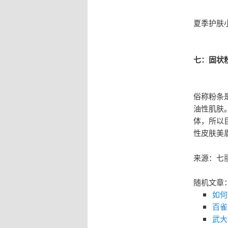
夏季护肤
七：固状
俗称粉条
油性肌肤
体，所以
性皮肤美
来源：七
随机文章
如何
百雀
武大