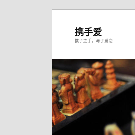
跳
至
主
携手爱
内
携子之手，与子爱恋
容
区
域