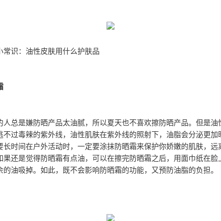
小常识：油性皮肤用什么护肤品
霜
的人总是嫌防晒产品太油腻，所以夏天也不喜欢擦防晒产品。但是油
逃不过毒辣的紫外线，油性肌肤在紫外线的照射下，油脂会分泌更加
要长时间在户外活动时，一定要涂抹防晒霜来保护你娇嫩的肌肤，远
如果还是觉得防晒霜有点油，可以在擦完防晒霜之后，用面巾纸在脸
余的油吸掉。如此，既不会影响防晒霜的功能，又预防油脂的负担。