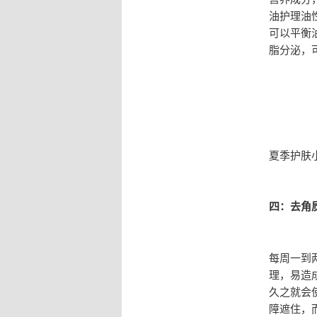
油护理油
可以平衡
脂分泌，
夏季护肤
四：去角
每周一到
理，易造
久之就会
障遮住，