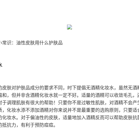
小常识：油性皮肤用什么护肤品
水
的皮肤对护肤品成分的要求不同，时下提倡无酒精化妆水，虽然无酒
温和，但并非含酒精化妆水就一定不好。适量的酒精可以收敛毛孔，
对于调理肌肤有很大的帮助！只要你不是过敏性肌肤，对酒精不会产
质，化妆水添不添加酒精对你来说并不是最重要的选购原则，只要适
的化妆水。对于偏油性的皮肤，适量地加入酒精反而可以帮助皮肤抗
的抵抗力，有利于预防痘痘。