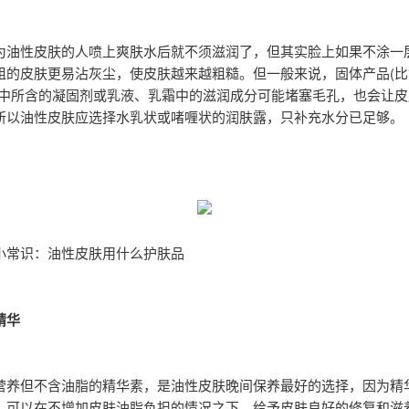
为油性皮肤的人喷上爽肤水后就不须滋润了，但其实脸上如果不涂一
粗的皮肤更易沾灰尘，使皮肤越来越粗糙。但一般来说，固体产品(比
)中所含的凝固剂或乳液、乳霜中的滋润成分可能堵塞毛孔，也会让皮
所以油性皮肤应选择水乳状或啫喱状的润肤露，只补充水分已足够。
小常识：油性皮肤用什么护肤品
精华
营养但不含油脂的精华素，是油性皮肤晚间保养最好的选择，因为精
，可以在不增加皮肤油脂负担的情况之下，给予皮肤良好的修复和滋