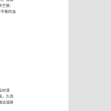
天竺葵：
不平衡的油
及时清
吸，久而
被这道屏