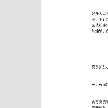
好多人以
膜，毛孔
条状粉底
加油腻。
夏季护肤
三：夜间
含有高度
营养成分