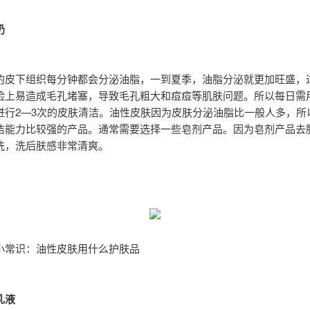
奶
的皮下组织每分钟都会分泌油脂，一到夏季，油脂分泌就更加旺盛，
脸上易造成毛孔堵塞，导致毛孔粗大和痘痘等肌肤问题。所以每日需
进行2—3次的皮肤清洁。油性皮肤因为皮肤分泌油脂比一般人多，所
洁能力比较强的产品。通常需要选择一些皂剂产品。因为皂剂产品去
洗，洗后肤感非常清爽。
小常识：油性皮肤用什么护肤品
乳液