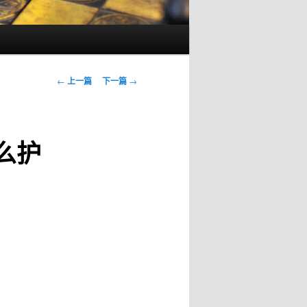
文
←
上一篇
下一篇
→
章
导
航
么护