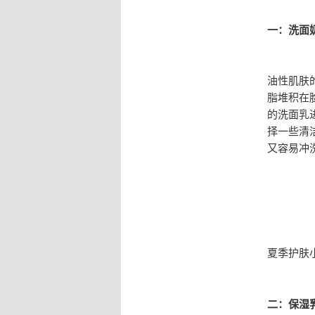
一：洗面
油性肌肤
脂堆积在
的洗面乳
择一些清
又容易冲
夏季护肤
二：保湿