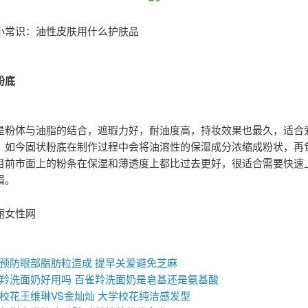
小常识：油性皮肤用什么护肤品
粉底
是粉体与油脂的结合，遮瑕力好，耐油度高，持妆效果也最久，适合
。如今固状粉底在制作过程中会将油溶性的保湿成分浓缩成粉状，再
目前市面上的粉条在保湿和薄透度上都比过去更好，很适合需要快速
眉。
丽女性网
：
预防眼部脂肪粒造成 提早关爱避免芝麻
羚洗面奶好用吗 百雀羚洗面奶是皂基还是氨基酸
校花王维琳VS金灿灿 大学校花纯洁感发型