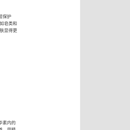
层保护
如皂类和
肤显得更
华素内的
养。用精