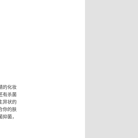
精的化妆
还有杀菌
生异状的
合你的肤
菌抑菌，