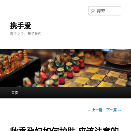
跳
至
搜
主
索
内
携手爱
容
携子之手，与子爱恋
区
域
主
首页
页
文
←
上一篇
下一篇
→
章
导
航