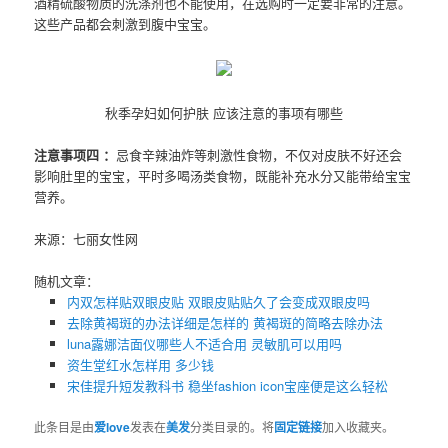
酒精硫酸物质的洗涤剂也不能使用，在选购时一定要非常的注意。
这些产品都会刺激到腹中宝宝。
秋季孕妇如何护肤 应该注意的事项有哪些
注意事项四 ：
忌食辛辣油炸等刺激性食物，不仅对皮肤不好还会
影响肚里的宝宝，平时多喝汤类食物，既能补充水分又能带给宝宝
营养。
来源：七丽女性网
随机文章：
内双怎样贴双眼皮贴 双眼皮贴贴久了会变成双眼皮吗
去除黄褐斑的办法详细是怎样的 黄褐斑的简略去除办法
luna露娜洁面仪哪些人不适合用 灵敏肌可以用吗
资生堂红水怎样用 多少钱
宋佳提升短发教科书 稳坐fashion icon宝座便是这么轻松
此条目是由
爱love
发表在
美发
分类目录的。将
固定链接
加入收藏夹。