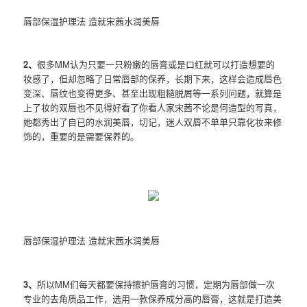
唇部保湿护理法 造就宋茜水润美唇
2、
很多MM认为只要一只粉嫩的唇膏或是口红就可以打造想要的
妆感了，但却忽略了日常唇部的保养，长期下来，这样会造成唇色
变深、唇纹也变得更多、甚至出现粗糙脱屑等一系列问题，就算是
上了妆的双唇也不见得好看了你看人家宋茜不论是何造型的写真，
她都秀出了自已的水润美唇，切记，迷人双唇不单单只靠化妆来修
饰的，重要的是需要保养的。
唇部保湿护理法 造就宋茜水润美唇
3、
所以MM们每天都要保持擦护唇膏的习惯，定期为唇部做一次
专业的去角质品工作，选用一款保养成分高的唇膏，这就是打造美