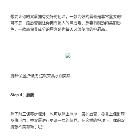
想要让你的双唇拥有更好的色泽，一款高效的唇膏是非常重要的！
可不是一般唇膏能让你拥有迷人的嘴唇哦，想要有剔透的美丽唇
色，一款高保养成分的唇膏是你每天必须使用的护唇品。
唇部保湿护理法 造就宋茜水润美唇
Step 4：唇膜
除了前三保养步骤外，也可以涂上厚厚一层护唇膏、覆盖上保鲜膜
及热毛巾，替双唇进行更深一层的保养。在这样的护理下，你的双
唇想不美都难了哦！