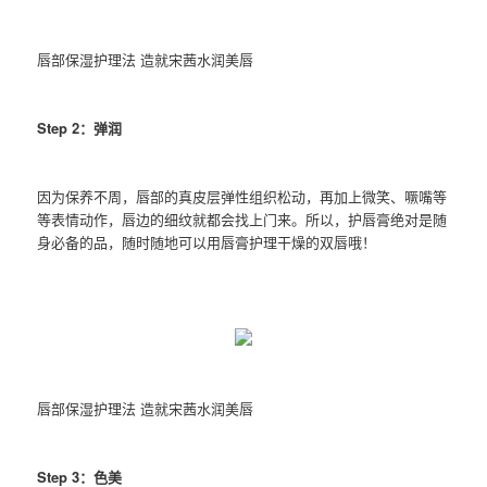
唇部保湿护理法 造就宋茜水润美唇
Step 2：弹润
因为保养不周，唇部的真皮层弹性组织松动，再加上微笑、噘嘴等
等表情动作，唇边的细纹就都会找上门来。所以，护唇膏绝对是随
身必备的品，随时随地可以用唇膏护理干燥的双唇哦！
唇部保湿护理法 造就宋茜水润美唇
Step 3：色美