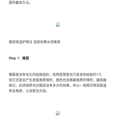
唇的最佳方法。
唇部保湿护理法 造就宋茜水润美唇
Step 1：嫩唇
嘴唇是没有毛孔的肌肤组织，结构层厚度也只是身体皮肤的1/3，
但它还是会产生老废角质堆积，唇色也会随着角质的堆积，越来越
暗沉，后续保养也对唇部没有多大的效果。所以一周两次帮双唇温
和去角质，让双唇无负担。