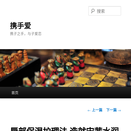
跳
至
搜
主
索
内
携手爱
容
携子之手，与子爱恋
区
域
主
首页
页
文
←
上一篇
下一篇
→
章
导
航