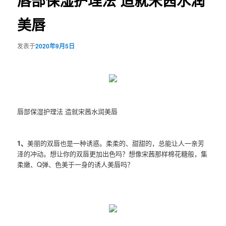
唇部保湿护理法 造就宋茜水润
美唇
发表于
2020年9月5日
唇部保湿护理法 造就宋茜水润美唇
1、
美丽的双唇也是一种诱惑。柔柔的、甜甜的，总能让人一亲芳
泽的冲动。想让你的双唇更加出色吗？想像宋茜那样棉花糖般，集
柔嫩、Q弹、色美于一身的诱人美唇吗？