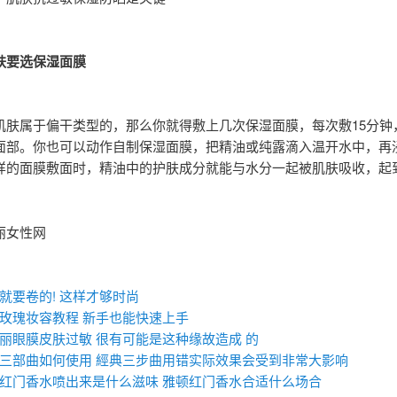
肤要选保湿面膜
肌肤属于偏干类型的，那么你就得敷上几次保湿面膜，每次敷15分钟
面部。你也可以动作自制保湿面膜，把精油或纯露滴入温开水中，再
样的面膜敷面时，精油中的护肤成分就能与水分一起被肌肤吸收，起
。
丽女性网
：
就要卷的! 这样才够时尚
玫瑰妆容教程 新手也能快速上手
丽眼膜皮肤过敏 很有可能是这种缘故造成 的
三部曲如何使用 經典三步曲用错实际效果会受到非常大影响
红门香水喷出来是什么滋味 雅顿红门香水合适什么场合