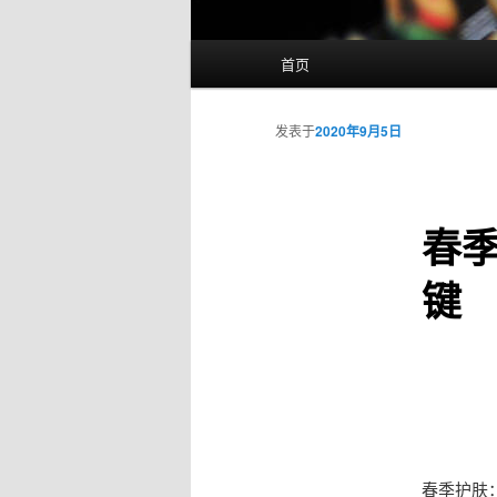
主
首页
页
发表于
2020年9月5日
春
键
春季护肤