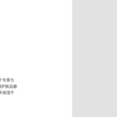
个冬季为
湿护肤品撤
天保湿不