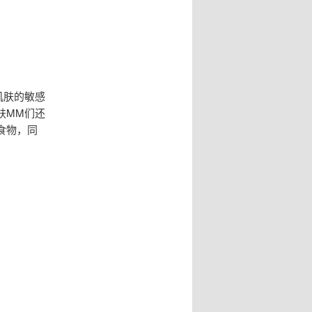
肌肤的敏感
肤MM们还
食物，同