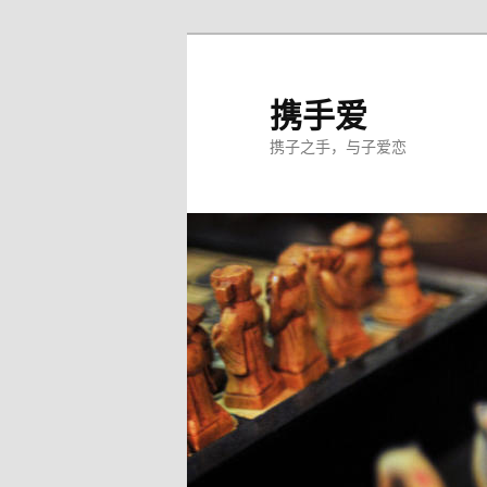
跳
至
主
携手爱
内
携子之手，与子爱恋
容
区
域