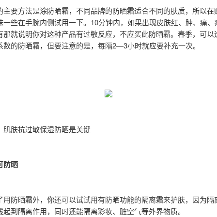
的主要方法是涂防晒霜，不同品牌的防晒霜适合不同的肤质，所以在
抹一些在手腕内侧试用一下。10分钟内，如果出现皮肤红、肿、痛、
有那就说明你对这种产品有过敏反应，不应买此防晒霜。春季，可以
系数的防晒霜，但要注意的是，每隔2—3小时就应要补充一次。
：肌肤抗过敏保湿防晒是关键
可防晒
了用防晒霜外，你还可以试试用有防晒功能的隔离霜来护肤，因为隔
线起到隔离作用，同时还能隔离彩妆、脏空气等外界物质。