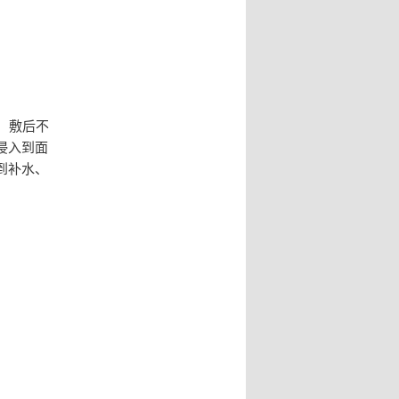
，敷后不
浸入到面
到补水、