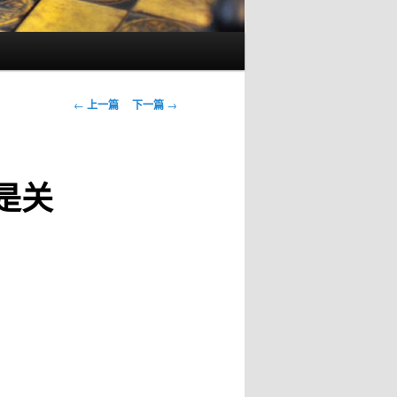
文
←
上一篇
下一篇
→
章
导
航
是关