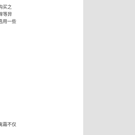
购买之
痒等异
选用一些
离霜不仅