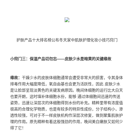
护肤产品十大排名榜公布冬天家中肌肤护理化妆小技巧窍门
小窍门三：保湿产品切勿忘——皮肤少水是暗黄的关键缘故
缘故：
干躁少水的皮肤体细胞通常会遭受非常大的损害，令其身体
排毒作用大幅度降低，氧自由基也会更为活跃性，因此 皮肤少水
是让脸部呈现淡黄色的关键发病原因。晚间体细胞的运行比大白天
也要开朗，这时填补体细胞水份，能够 通过体细胞间迅速的传送
姿势，迅速让深层次的体细胞得到水份的补充。精粹里带有浓度值
很高的合理化学物质，也是有较多的特异性成份，分子结构小，渗
透性较强，可对于不一样皮肤机构作深层次修复，做到聚集肌肤护
理的作用。原先精粹有着这般强劲的作用，晚间美白嫩肤又如何少
得了它！