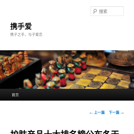
跳
至
搜
主
索
内
携手爱
容
携子之手，与子爱恋
区
域
主
首页
页
文
←
上一篇
下一篇
→
章
导
航