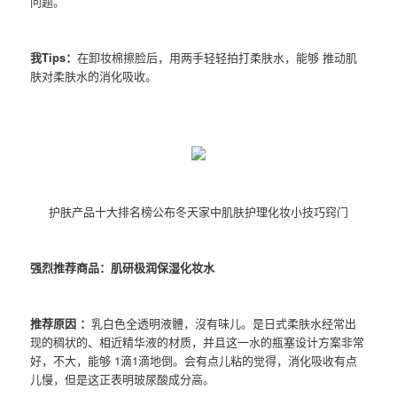
问题。
我Tips：
在卸妆棉擦脸后，用两手轻轻拍打柔肤水，能够 推动肌
肤对柔肤水的消化吸收。
护肤产品十大排名榜公布冬天家中肌肤护理化妆小技巧窍门
强烈推荐商品：肌研极润保湿化妆水
推荐原因 ：
乳白色全透明液體，沒有味儿。是日式柔肤水经常出
现的稠状的、相近精华液的材质，并且这一水的瓶塞设计方案非常
好，不大，能够 1滴1滴地倒。会有点儿粘的觉得，消化吸收有点
儿慢，但是这正表明玻尿酸成分高。