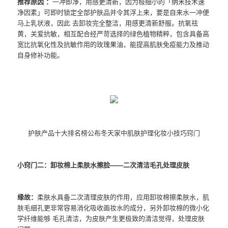
推荐原因 ：
一冲即净，用感更清新，因为极细小的「纳米技术速
净因素」可即时锁定全部护肤品并令其浮上来，要是自来水一冲便
马上乳状液，因此 去卸妆完全整洁，用感更清新舒服。抗氧祛
黄，关爱抗敏，相互配合经严苛选择的绿色植物精粹，包含具备高
宽比抗氧化性及抗敏作用的玫瑰果油，能提高肌肤免疫能力及推动
自身修补功能。
护肤产品十大排名榜公布冬天家中肌肤护理化妆小技巧窍门
小窍门二：卸妆棉上柔肤水擦脸——二次清洁毛孔处理皮肤
缘故：
柔肤水具备二次清理皮肤的作用，应用卸妆棉擦柔肤水，肌
肤毛细孔更非常容易消化吸收画妆水的成分，另外卸妆棉的微小化
学纤维能够 毛孔清洁，为皮肤产生更极致的清洁觉得，处理皮肤