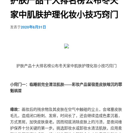
护肤产品十大排名榜公布冬天
家中肌肤护理化妆小技巧窍门
发表于
2020年8月31日
护肤产品十大排名榜公布冬天家中肌肤护理化妆小技巧窍门
小窍门一：临睡前完全清洁肌肤——彩妆产品留宿是皮肤暗沉的罪
魁祸首
缘故：
画妆后的残余物及其皮肤在空气中触碰的尘土，会堵塞皮肤
毛孔，造成闭口粉刺、发痒，时间长了，还会继续造成色素沉着，
方式黑斑，加快皮肤衰老。因而彻底消除皮肤上的污渍，是夜间维
护保养十分关键的第一步。挑选卸妆水或卸妆水清洁肌肤，应用柔