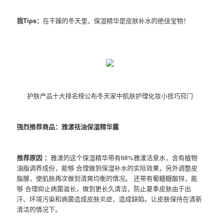
我Tips：
在干躁的冬天里，保湿精华是皮肤补水的绝佳宝物！
护肤产品十大排名榜公布冬天家中肌肤护理化妆小技巧窍门
强烈推荐商品：雅漾祛油保湿精华露
推荐原因 ：
雅漾的这个保湿精华带有68%雅漾活泉水，含有植物
油脂调养成份，能够 合理做到保湿补水的实际效果，另外调整皮
脂腺，使肌肤再次做到清爽均衡的情况。 还带有葡糖糖酸锌，能
够 合理抑止病菌滋长，做到更长久清洁，防止夏季皮肤由于出
汗、环境污染和病菌造成皮肤炎症，造成缺陷。让皮肤保持在清新
清洁的情况下。