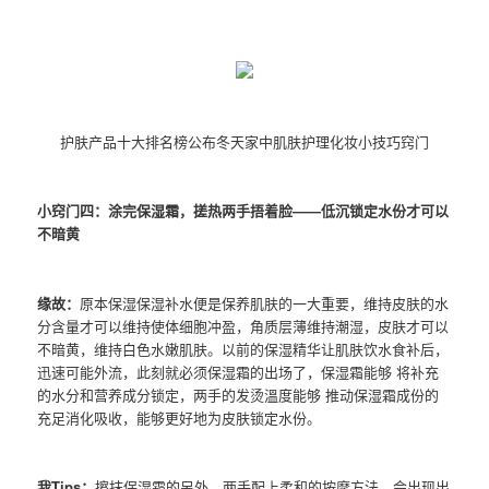
护肤产品十大排名榜公布冬天家中肌肤护理化妆小技巧窍门
小窍门四：涂完保湿霜，搓热两手捂着脸——低沉锁定水份才可以
不暗黄
缘故：
原本保湿保湿补水便是保养肌肤的一大重要，维持皮肤的水
分含量才可以维持使体细胞冲盈，角质层薄维持潮湿，皮肤才可以
不暗黄，维持白色水嫩肌肤。以前的保湿精华让肌肤饮水食补后，
迅速可能外流，此刻就必须保湿霜的出场了，保湿霜能够 将补充
的水分和营养成分锁定，两手的发烫溫度能够 推动保湿霜成份的
充足消化吸收，能够更好地为皮肤锁定水份。
我Tips：
擦抹保湿霜的另外，两手配上柔和的按摩方法，会出现出