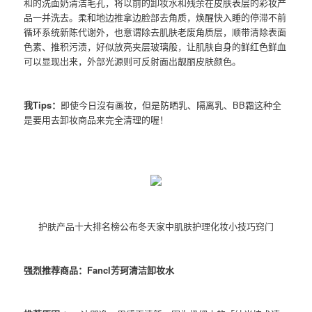
和的洗面奶清洁毛孔，将以前的卸妆水和残余在皮肤表层的彩妆产
品一并洗去。柔和地边推拿边脸部去角质，焕醒快入睡的停滞不前
循环系统新陈代谢外，也意谓除去肌肤老废角质层，顺带清除表面
色素、推积污渍，好似放亮夹层玻璃般，让肌肤自身的鲜红色鲜血
可以显现出来，外部光源则可反射面出靓丽皮肤颜色。
我Tips：
即使今日沒有画妆，但是防晒乳、隔离乳、BB霜这种全
是要用去卸妆商品来完全清理的喔！
护肤产品十大排名榜公布冬天家中肌肤护理化妆小技巧窍门
强烈推荐商品：Fancl芳珂清洁卸妆水