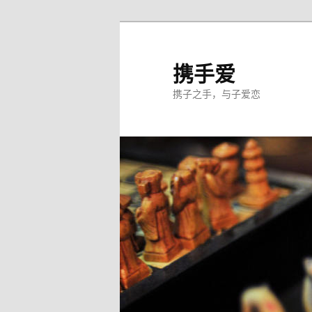
跳
至
主
携手爱
内
携子之手，与子爱恋
容
区
域