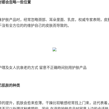
时都会忽略一些位置
抹护肤产品时，经常忽略颈部、耳朵里面、乳房，权威专家表明，皮
于沒有全方位的的维护自己的皮肤而导致的。
护理及女人抗衰老的方式 留意不正确時间别用护肤产品
己肌肤的种类
龄的提升，肌肤会愈来愈薄，干躁比较敏感经常找上门来，这代表着
是不可以处理这种难题的，因此 在选购护肤产品时留意上边的合适肤