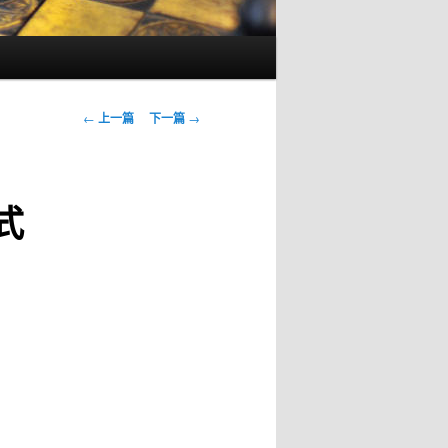
文
←
上一篇
下一篇
→
章
导
航
式