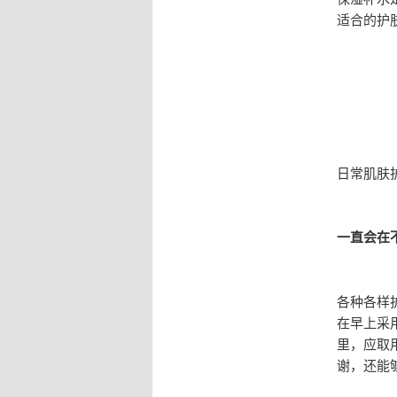
适合的护
日常肌肤
一直会在
各种各样
在早上采
里，应取
谢，还能