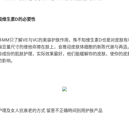
视维生素D的必要性
多MM只了解VE与VC的美容护肤作用，殊不知维生素D也是对皮肤有
扁豆量尺寸的维他命擦在肤上，会推动皮肤体细胞的新陈代谢与再造
命成份的肌肤护理，实际效果最好，他们能缓解你的皮肤，使你的皮
的影响。
护理及女人抗衰老的方式 留意不正确時间别用护肤产品