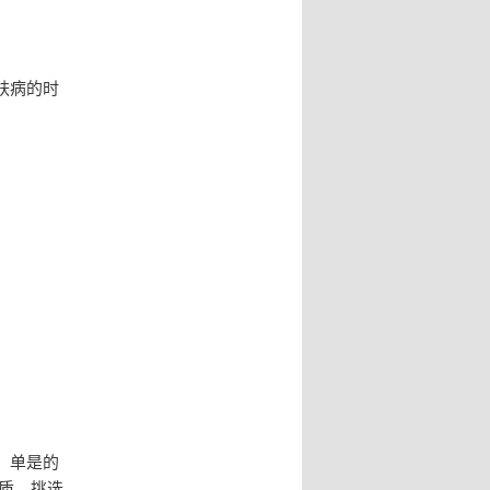
肤病的时
，单是的
质，挑选