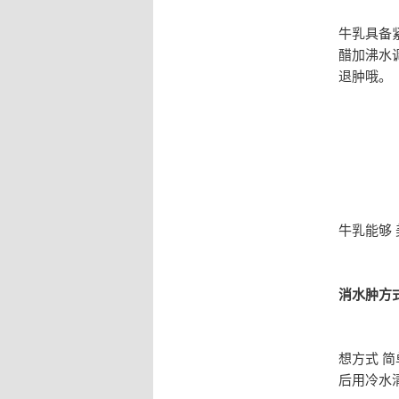
牛乳具备
醋加沸水
退肿哦。
牛乳能够
消水肿方式
想方式 
后用冷水