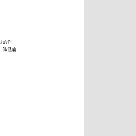
肤的作
，降低痛