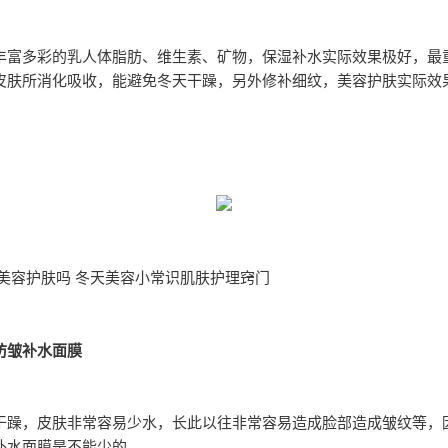
丰富多彩的乳人体脂肪、维生素、矿物，保湿补水实际效果极好，最
皮肤所消化吸收，能避免冬天干躁，另外修补细纹，美容护肤实际效
 美容护肤吗 冬天美容小常识肌肤护理窍门
防皱补水面膜
干躁，皮肤非常容易少水，长此以往非常容易造成脸部造成皱纹等，因
补水面膜是不能少的。