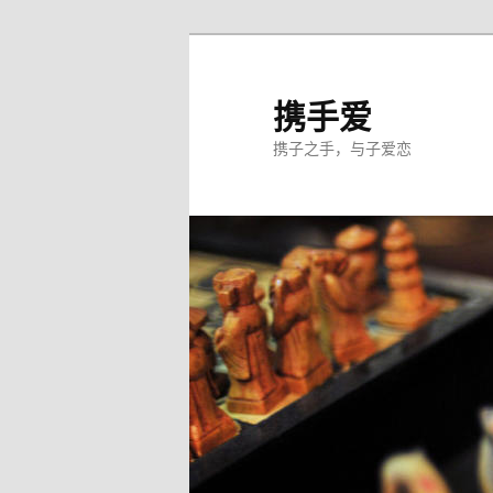
跳
至
主
携手爱
内
携子之手，与子爱恋
容
区
域