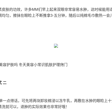
紧皮肤的功效，许多MM们早上起来双眼非常容易水肿，这时候能用
调均匀，擦抹在眼睑上不断推拿3-五分钟，随后以纯棉毛巾敷热一会
 美容护肤吗 冬天美容小常识肌肤护理窍门
 二
简单一点得话，可先将两块卸妆棉浸以冻牛乳，再敷在水肿的眼睑上十
清洗就可以，退肿的实际效果也非常好哦！