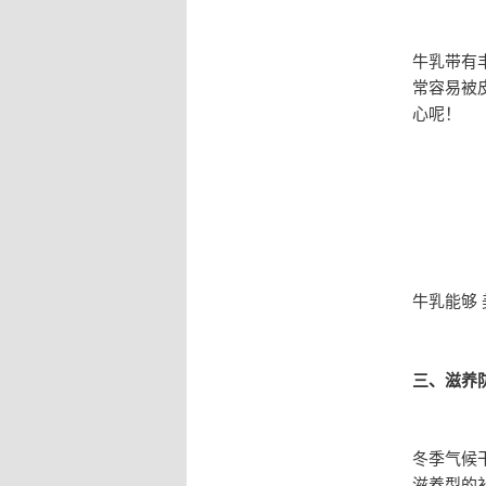
牛乳带有
常容易被
心呢！
牛乳能够
三、滋养
冬季气候
滋养型的