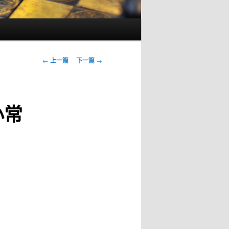
文
←
上一篇
下一篇
→
章
导
航
小常