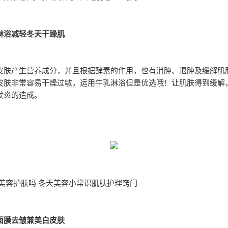
淋浴减轻冬天干躁肌
皮肤产生营养成分，并且根据酵素的作用，也有消肿、退肿及缓解肌
皮肤非常容易干燥过敏，运用牛乳淋浴但是优选哦！让肌肤得到缓解
发炎的造成。
 美容护肤吗 冬天美容小常识肌肤护理窍门
面膜去皱兼美白皮肤