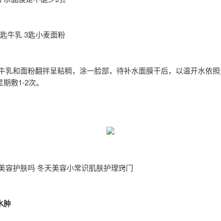
匙牛乳 3匙小麦面粉
将牛乳和面粉翻拌呈粘稠，涂一脸部，待补水面膜干后，以温开水依照
期敷1-2次。
 美容护肤吗 冬天美容小常识肌肤护理窍门
水肿