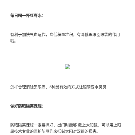
每日喝一杯红枣水：
有利于加快气血运作，降低积血堆积，有降低黑眼圈眼袋的作用
哦。
怎样合理消除黑眼圈，5种最有效的方式让眼睛变水灵灵
做好防晒隔离课程：
防晒隔离课程一定要搞好，出门时能够 戴上太阳镜，可以用上眼
周技术专业的医护防晒乳来抵御太阳对双眼的损害。