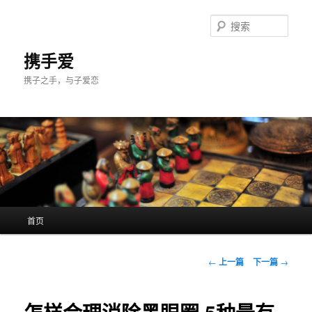
跳
至
搜
主
索
内
携手爱
容
携子之手，与子爱恋
区
域
主
首页
页
文
←
上一篇
下一篇
→
章
导
航