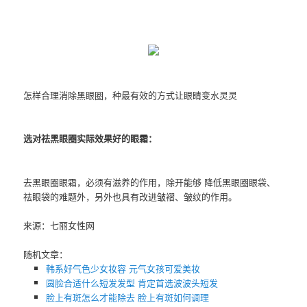
怎样合理消除黑眼圈，种最有效的方式让眼睛变水灵灵
选对祛黑眼圈实际效果好的眼霜：
去黑眼圈眼霜，必须有滋养的作用，除开能够 降低黑眼圈眼袋、
祛眼袋的难题外，另外也具有改进皱褶、皱纹的作用。
来源：七丽女性网
随机文章：
韩系好气色少女妆容 元气女孩可爱美妆
圆脸合适什么短发发型 肯定首选波波头短发
脸上有斑怎么才能除去 脸上有斑如何调理