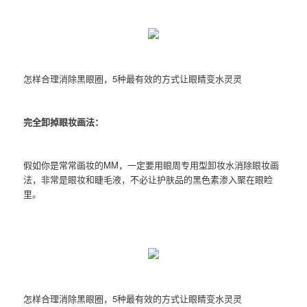
怎样合理消除黑眼圈，5种最有效的方式让眼睛变水灵灵
完全卸掉眼妆画法：
假如你是常常画妆的MM，一定要用眼周专用型卸妆水消除眼妆画
法，非常是眼妆和睫毛液，不必让护肤品的黑色素渗入聚在眼睑
里。
怎样合理消除黑眼圈，5种最有效的方式让眼睛变水灵灵