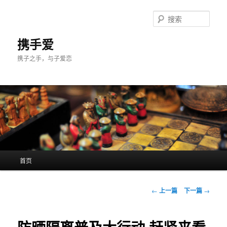
跳
至
搜
主
索
内
携手爱
容
携子之手，与子爱恋
区
域
主
首页
页
文
←
上一篇
下一篇
→
章
导
航