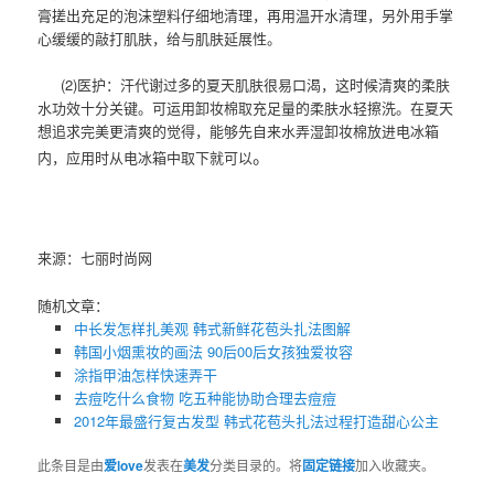
膏搓出充足的泡沫塑料仔细地清理，再用温开水清理，另外用手掌
心缓缓的敲打肌肤，给与肌肤延展性。
(2)
医护：汗代谢过多的夏天肌肤很易口渴，这时候清爽的柔肤
水功效十分关键。可运用卸妆棉取充足量的柔肤水轻擦洗。在夏天
想追求完美更清爽的觉得，能够先自来水弄湿卸妆棉放进电冰箱
。
内，应用时从电冰箱中取下就可以
来源：七丽时尚网
随机文章：
中长发怎样扎美观 韩式新鲜花苞头扎法图解
韩国小烟熏妆的画法 90后00后女孩独爱妆容
涂指甲油怎样快速弄干
去痘吃什么食物 吃五种能协助合理去痘痘
2012年最盛行复古发型 韩式花苞头扎法过程打造甜心公主
此条目是由
爱love
发表在
美发
分类目录的。将
固定链接
加入收藏夹。