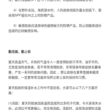
4
）在野外去玩、海宾游水时，人的皮肤彻底外露太阳底下，需
采用
SPF
值在
30
之上的防晒产品。
5
）敏感肌肤应选择绿色植物秘方的防晒产品，防止因酸类成份
造成的比较敏感反映。
勤洁面，勤上妆
夏天高温天气，炎热的气温令人一直觉得脸部汗涔涔、油乎乎的，
尤其是油性皮肤者，若不常常清理脸部，非常容易导致皮肤毛囊堵
塞，产生一系列的皮肤问题。因此 ，想让皮肤在夏季里越来越清
新靓丽，一定要常常洁面并培养立即上妆的良好的习惯。
夏天肌肤的保湿补水工作中不容忽视，大家可从以下几个方面开
展：
(1)
洗脸：夏天的肌肤因高溫而造成的过多的汗代谢，令大家丧失水
份，必须比平常更细心、完全地洗脸。洗脸时，运用泡沫塑料洁面