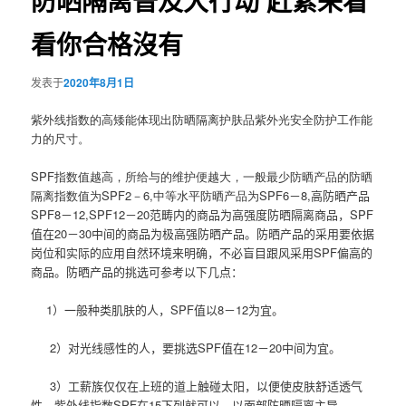
防晒隔离普及大行动 赶紧来看
看你合格沒有
发表于
2020年8月1日
紫外线指数的高矮能体现出防晒隔离护肤品紫外光安全防护工作能
力的尺寸。
SPF
指数值越高，所给与的维护便越大，一般最少防晒产品的防晒
隔离
指数值为
SPF2
－
6,
中等水平防晒产品为
SPF6
－
8,
高防晒产品
SPF8
－
12,SPF12
－
20
范畴内的商品为高强度防晒隔离商品，
SPF
值在
20
－
30
中间的商品为极高强防晒产品。防晒产品的采用要依据
岗位和实际的应用自然环境来明确，不必盲目跟风采用
SPF
偏高的
商品。防晒产品的挑选可参考以下几点：
1
）一般种类肌肤的人，
SPF
值以
8
－
12
为宜。
2
）对光线感性的人，要挑选
SPF
值在
12
－
20
中间为宜。
3
）工薪族仅仅在上班的道上触碰太阳，以便使皮肤舒适透气
性，紫外线指数
SPF
在
15
下列就可以，以面部防晒隔离主导。