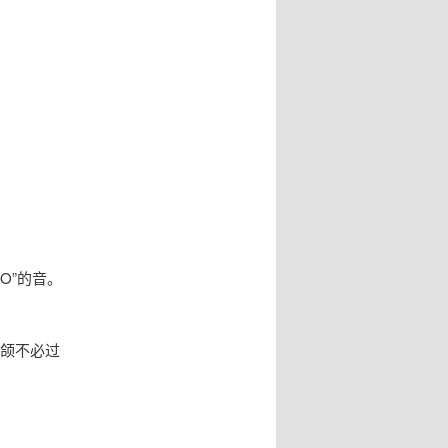
O”的音。
下颌不必过