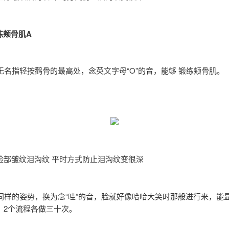
锻练颊骨肌A
手无名指轻按鹳骨的最高处，念英文字母“O”的音，能够 锻练颊骨肌。
脸部皱纹泪沟纹 平时方式防止泪沟纹变很深
同样的姿势，换为念“哇”的音，脸就好像哈哈大笑时那般进行来，能
。2个流程各做三十次。