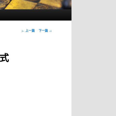
文
←
上一篇
下一篇
→
章
导
航
式