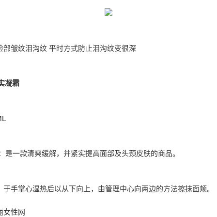
脸部皱纹泪沟纹 平时方式防止泪沟纹变很深
t紧实凝霜
ML
 ：是一款清爽缓解，并紧实提高面部及头颈皮肤的商品。
：于手掌心湿热后以从下向上，由管理中心向两边的方法擦抹面颊。
丽女性网