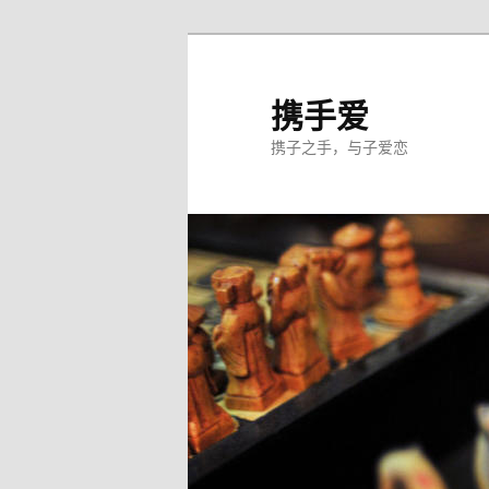
跳
至
主
携手爱
内
携子之手，与子爱恋
容
区
域