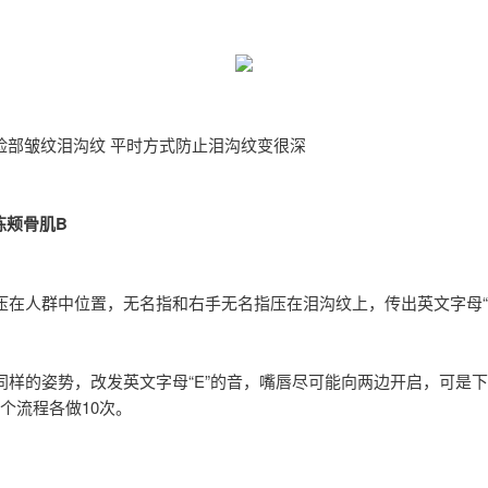
脸部皱纹泪沟纹 平时方式防止泪沟纹变很深
锻练颊骨肌B
拇指压在人群中位置，无名指和右手无名指压在泪沟纹上，传出英文字母“
维持同样的姿势，改发英文字母“E”的音，嘴唇尽可能向两边开启，可是
个流程各做10次。