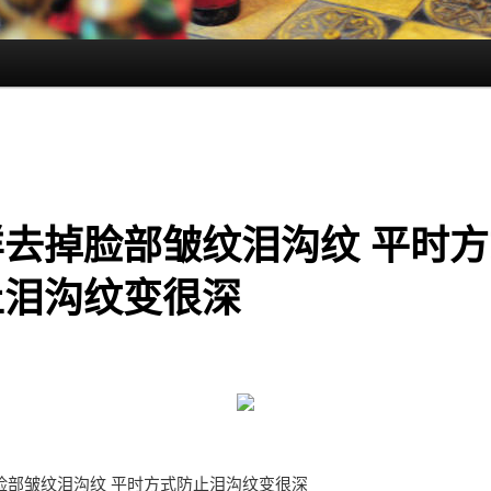
样去掉脸部皱纹泪沟纹 平时方
止泪沟纹变很深
脸部皱纹泪沟纹 平时方式防止泪沟纹变很深