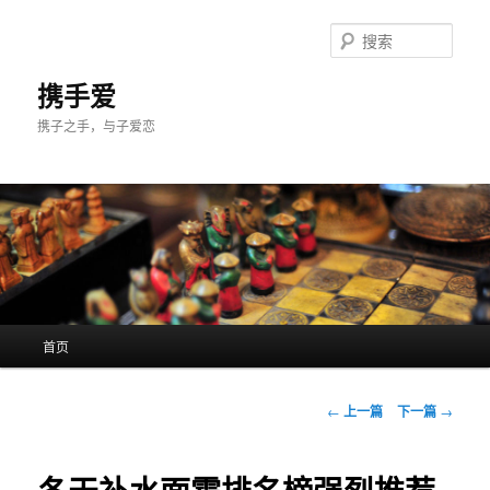
跳
至
搜
主
索
内
携手爱
容
携子之手，与子爱恋
区
域
主
首页
页
文
←
上一篇
下一篇
→
章
导
航