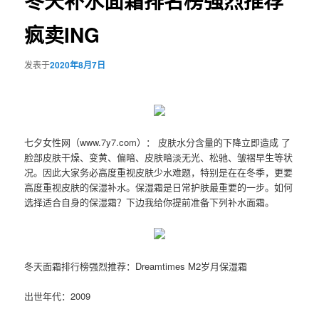
冬天补水面霜排名榜强烈推荐
疯卖ING
发表于
2020年8月7日
七夕女性网（www.7y7.com）： 皮肤水分含量的下降立即造成 了
脸部皮肤干燥、变黄、偏暗、皮肤暗淡无光、松驰、皱褶早生等状
况。因此大家务必高度重视皮肤少水难题，特别是在在冬季，更要
高度重视皮肤的保湿补水。保湿霜是日常护肤最重要的一步。如何
选择适合自身的保湿霜？下边我给你提前准备下列补水面霜。
冬天面霜排行榜强烈推荐：Dreamtimes M2岁月保湿霜
出世年代：2009