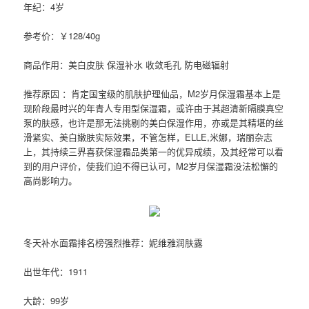
年纪：4岁
参考价：￥128/40g
商品作用：美白皮肤 保湿补水 收敛毛孔 防电磁辐射
推荐原因 ：肯定国宝级的肌肤护理仙品，M2岁月保湿霜基本上是
现阶段最时兴的年青人专用型保湿霜，或许由于其超清新隔膜真空
泵的肤感，也许是那无法挑剔的美白保湿作用，亦或是其精堪的丝
滑紧实、美白嫩肤实际效果，不管怎样，ELLE,米娜，瑞丽杂志
上，其持续三界喜获保湿霜品类第一的优异成绩，及其经常可以看
到的用户评价，使我们迫不得已认可，M2岁月保湿霜没法松懈的
高尚影响力。
冬天补水面霜排名榜强烈推荐：妮维雅润肤露
出世年代：1911
大龄：99岁