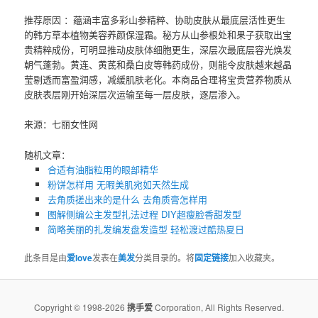
推荐原因 ：蕴涵丰富多彩山参精粹、协助皮肤从最底层活性更生
的韩方草本植物美容养颜保湿霜。秘方从山参根处和果子获取出宝
贵精粹成份，可明显推动皮肤体细胞更生，深层次最底层容光焕发
朝气蓬勃。黄连、黄茋和桑白皮等韩药成份，则能令皮肤越来越晶
莹剔透而富盈润感，减缓肌肤老化。本商品合理将宝贵营养物质从
皮肤表层刚开始深层次运输至每一层皮肤，逐层渗入。
来源：七丽女性网
随机文章：
合适有油脂粒用的眼部精华
粉饼怎样用 无暇美肌宛如天然生成
去角质搓出来的是什么 去角质膏怎样用
图解侧编公主发型扎法过程 DIY超瘦脸香甜发型
简略美丽的扎发编发盘发造型 轻松渡过酷热夏日
此条目是由
爱love
发表在
美发
分类目录的。将
固定链接
加入收藏夹。
Copyright © 1998-2026
携手爱
Corporation, All Rights Reserved.