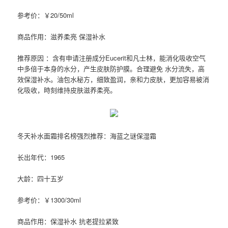
参考价：￥20/50ml
商品作用：滋养柔亮 保湿补水
推荐原因 ：含有申请注册成分Eucerit和凡士林，能消化吸收空气
中多倍于本身的水分，产生皮肤防护膜。合理避免 水分流失，高
效保湿补水。油包水秘方，细致盈润，亲和力皮肤，更加容易被消
化吸收，時刻维持皮肤滋养柔亮。
冬天补水面霜排名榜强烈推荐：海蓝之谜保湿霜
长出年代：1965
大龄：四十五岁
参考价：￥1300/30ml
商品作用：保湿补水 抗老提拉紧致