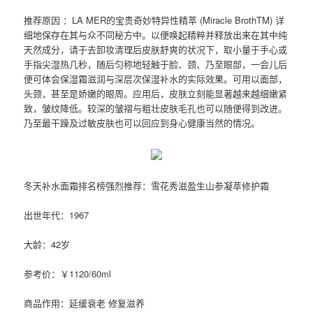
推荐原因 ：LA MER的宝贵奇妙特异性精萃 (Miracle BrothTM) 详
细地保存在其与众不同秘方中。以便唤起精粹并释放出来在其中纯
天然成分，请于去卸妆清理后皮肤舒爽的状况下，取小量于手心或
手指尖湿热几秒，随后匀称地轻触于脸、颈、乃至眼部，一会儿后
便可体会保湿霜滋润与深层次保湿补水的实际效果。可用以面部，
头颈，甚至是娇嫩的眼周。应用后，皮肤立刻能显著越来越细嫩紧
致，皱纹降低。较深的皱褶与粗壮皮肤毛孔也可以随便得到改进。
乃至最干躁及过敏皮肤也可以回应到身心健康当然的情况。
冬天补水面霜排名榜强烈推荐：雪花秀滋盈生山参凝萃修护霜
出世年代：1967
大龄：42岁
参考价：￥1120/60ml
商品作用：延缓衰老 修复滋养