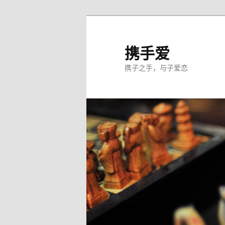
跳
至
主
携手爱
内
携子之手，与子爱恋
容
区
域