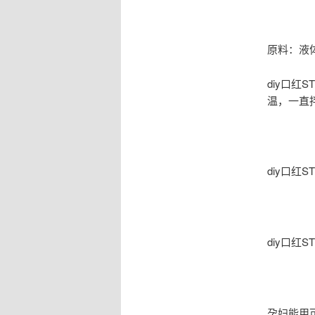
原料：液体
diy口
温，一直
diy口红
diy口红
孕妇能用可