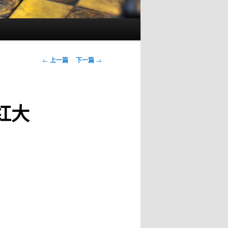
文
←
上一篇
下一篇
→
章
导
航
红大