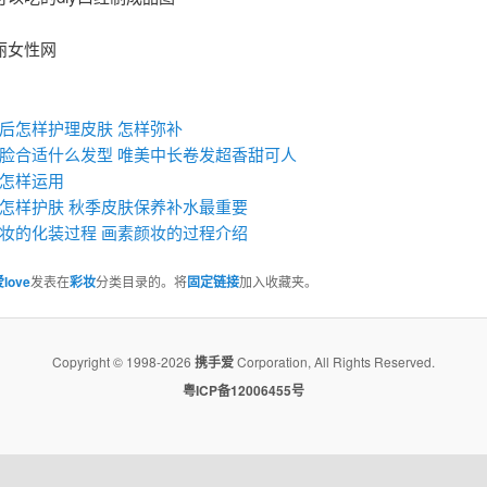
丽女性网
：
后怎样护理皮肤 怎样弥补
脸合适什么发型 唯美中长卷发超香甜可人
怎样运用
怎样护肤 秋季皮肤保养补水最重要
妆的化装过程 画素颜妆的过程介绍
love
发表在
彩妆
分类目录的。将
固定链接
加入收藏夹。
Copyright © 1998-2026
携手爱
Corporation, All Rights Reserved.
粤ICP备12006455号