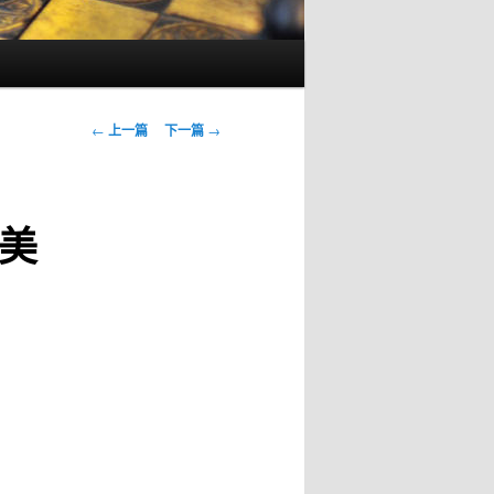
文
←
上一篇
下一篇
→
章
导
航
美