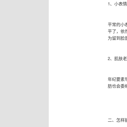
1、小
平常的小
平了，依
为留到脸
2、肌
年纪要素
肪也会委
二、怎样