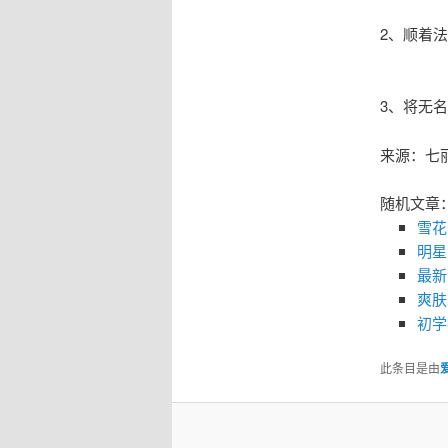
2、顺着
3、将无
来源：七
随机文章
雪花
明星
最新
爽肤
初学
此条目是由
爱