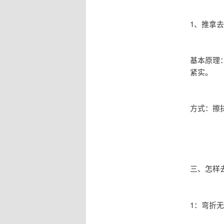
1、推拿
基本原理
紧实。
方式：擦
三、怎样
1：弯折