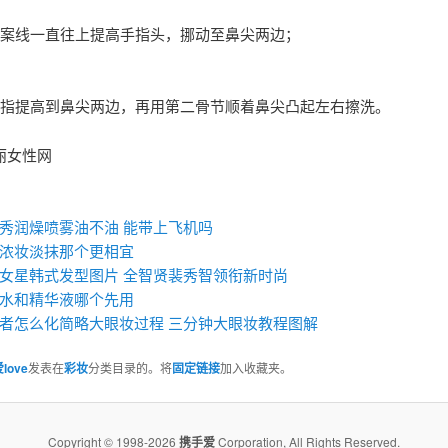
法案线一直往上提高手指头，挪动至鼻尖两边；
名指提高到鼻尖两边，再用第二骨节顺着鼻尖凸起左右擦洗。
丽女性网
：
秀润燥喷雾油不油 能带上飞机吗
浓妆淡抹那个更相宜
女星韩式发型图片 全智贤裴秀智领衔新时尚
水和精华液哪个先用
者怎么化简略大眼妆过程 三分钟大眼妆教程图解
love
发表在
彩妆
分类目录的。将
固定链接
加入收藏夹。
Copyright © 1998-2026
携手爱
Corporation, All Rights Reserved.