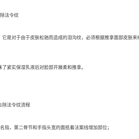
去除法令纹
：它是对于由于皮肤松驰而造成的泪沟纹，必须根据推拿面部皮肤来
抹了紧实保湿乳液后对脸部开展柔和推拿。
去除法令纹流程
无名指，第二骨节和手指头宽的面抵着法案线增加部位；