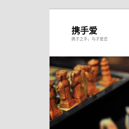
跳
至
主
携手爱
内
携子之手，与子爱恋
容
区
域