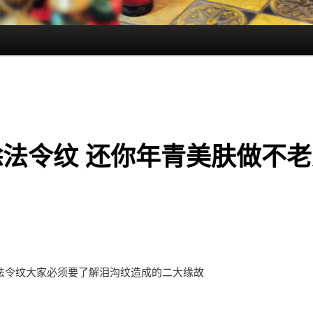
除法令纹 还你年青美肤做不老
法令纹大家必须要了解泪沟纹造成的二大缘故