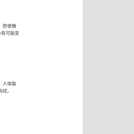
，即使摊
会有可能变
，人体脂
沟纹。