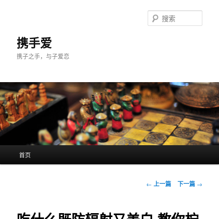
跳
至
搜
主
索
内
携手爱
容
携子之手，与子爱恋
区
域
主
首页
页
文
←
上一篇
下一篇
→
章
导
航