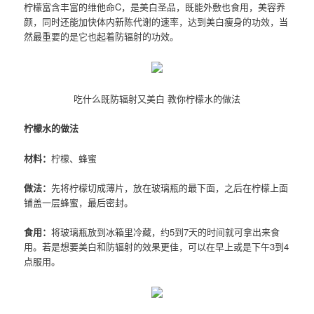
柠檬富含丰富的维他命C，是美白圣品，既能外敷也食用，美容养
颜，同时还能加快体内新陈代谢的速率，达到美白瘦身的功效，当
然最重要的是它也起着防辐射的功效。
吃什么既防辐射又美白 教你柠檬水的做法
柠檬水的做法
材料：
柠檬、蜂蜜
做法：
先将柠檬切成薄片，放在玻璃瓶的最下面，之后在柠檬上面
铺盖一层蜂蜜，最后密封。
食用：
将玻璃瓶放到冰箱里冷藏，约5到7天的时间就可拿出来食
用。若是想要美白和防辐射的效果更佳，可以在早上或是下午3到4
点服用。