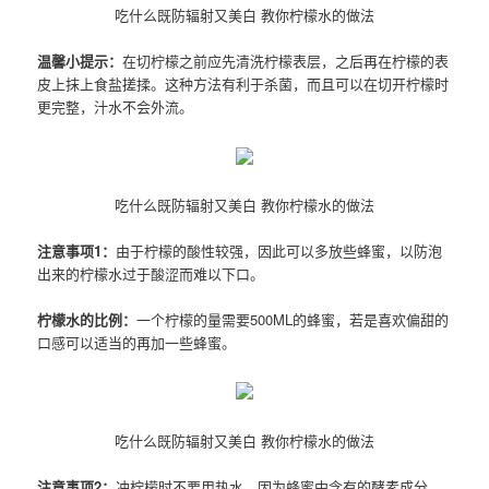
吃什么既防辐射又美白 教你柠檬水的做法
温馨小提示：
在切柠檬之前应先清洗柠檬表层，之后再在柠檬的表
皮上抹上食盐搓揉。这种方法有利于杀菌，而且可以在切开柠檬时
更完整，汁水不会外流。
吃什么既防辐射又美白 教你柠檬水的做法
注意事项1：
由于柠檬的酸性较强，因此可以多放些蜂蜜，以防泡
出来的柠檬水过于酸涩而难以下口。
柠檬水的比例：
一个柠檬的量需要500ML的蜂蜜，若是喜欢偏甜的
口感可以适当的再加一些蜂蜜。
吃什么既防辐射又美白 教你柠檬水的做法
注意事项2：
冲柠檬时不要用热水，因为蜂蜜中含有的酵素成分，