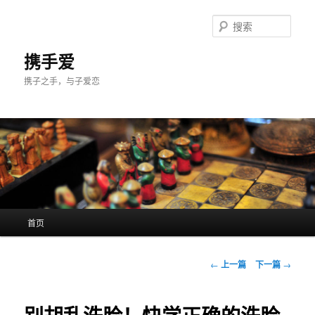
跳
至
搜
主
索
内
携手爱
容
携子之手，与子爱恋
区
域
主
首页
页
文
←
上一篇
下一篇
→
章
导
航