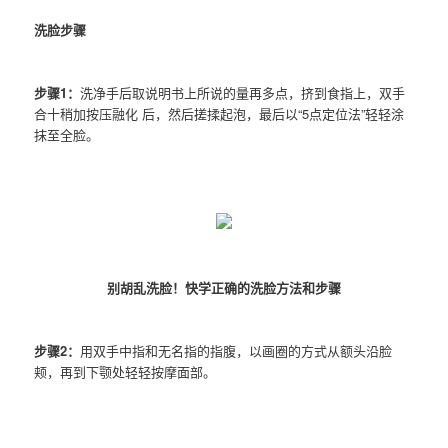
洗脸步骤
步骤1：
洗净手后取说明书上所说的量再多点，挤到食指上，双手
合十稍加按压融化 后，然后搓揉起泡，最后以“5点定位法”轻轻涂
抹至全脸。
别胡乱洗脸！快学正确的洗脸方法和步骤
步骤2：
用双手中指和无名指的指腹，以画圈的方式从额头沿脸
颊，再到下颚处轻轻按摩面部。