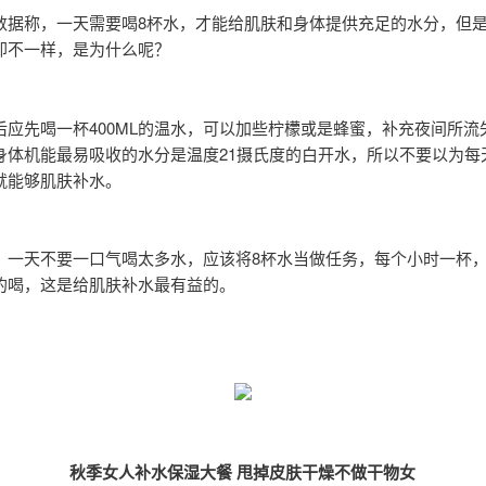
数据称，一天需要喝8杯水，才能给肌肤和身体提供充足的水分，但
却不一样，是为什么呢？
后应先喝一杯400ML的温水，可以加些柠檬或是蜂蜜，补充夜间所流
身体机能最易吸收的水分是温度21摄氏度的白开水，所以不要以为每
就能够肌肤补水。
：
一天不要一口气喝太多水，应该将8杯水当做任务，每个小时一杯
的喝，这是给肌肤补水最有益的。
秋季女人补水保湿大餐 甩掉皮肤干燥不做干物女