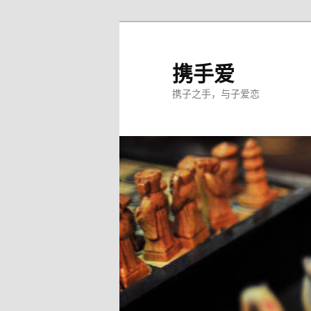
跳
至
主
携手爱
内
携子之手，与子爱恋
容
区
域