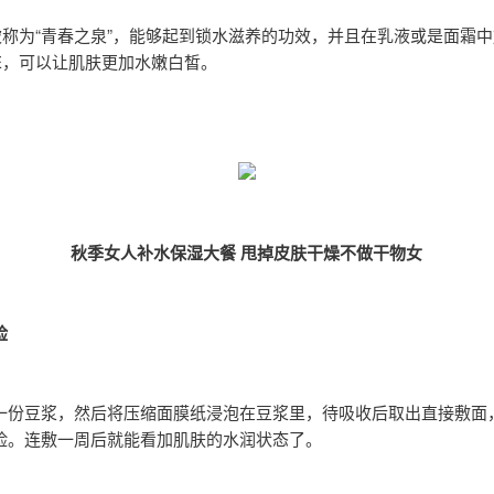
被称为“青春之泉”，能够起到锁水滋养的功效，并且在乳液或是面霜
E，可以让肌肤更加水嫩白皙。
秋季女人补水保湿大餐 甩掉皮肤干燥不做干物女
脸
一份豆浆，然后将压缩面膜纸浸泡在豆浆里，待吸收后取出直接敷面，
脸。连敷一周后就能看加肌肤的水润状态了。