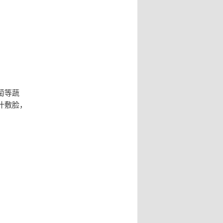
萄等蔬
汁敷脸，