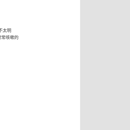
不太明
时常咳嗽的