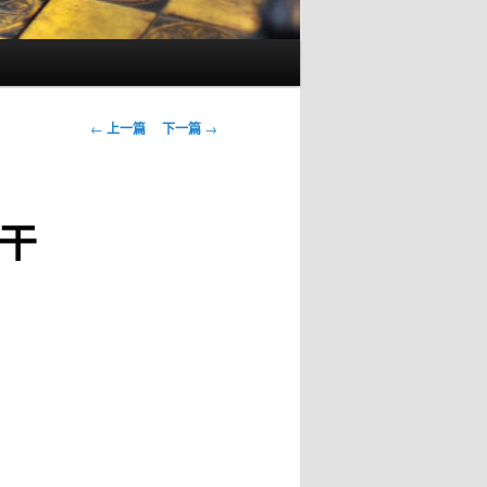
文
←
上一篇
下一篇
→
章
导
航
干