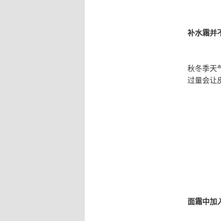
补水霜并
秋冬季天
过量会让
面霜中加