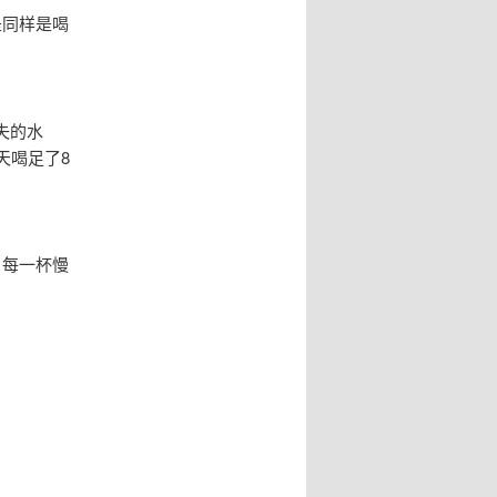
是同样是喝
失的水
天喝足了8
，每一杯慢