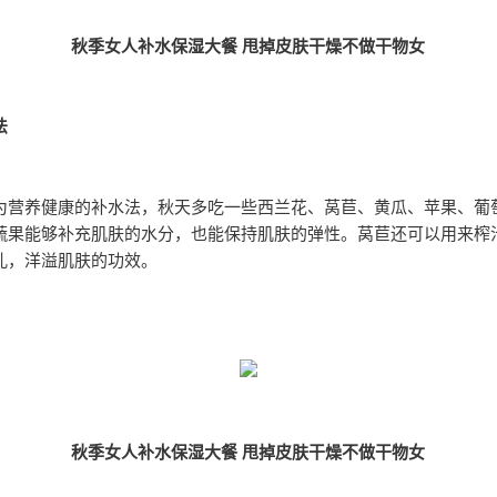
秋季女人补水保湿大餐 甩掉皮肤干燥不做干物女
法
为营养健康的补水法，秋天多吃一些西兰花、莴苣、黄瓜、苹果、葡
蔬果能够补充肌肤的水分，也能保持肌肤的弹性。莴苣还可以用来榨
孔，洋溢肌肤的功效。
秋季女人补水保湿大餐 甩掉皮肤干燥不做干物女