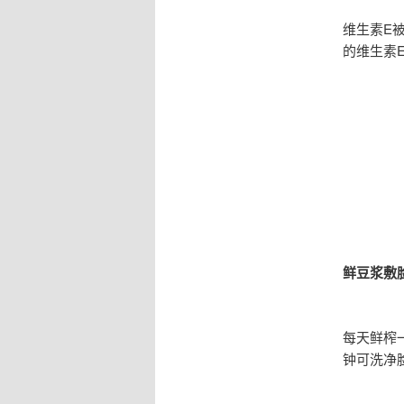
维生素E
的维生素
鲜豆浆敷
每天鲜榨
钟可洗净