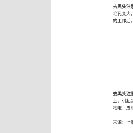
去黑头注
毛孔变大
的工作后
去黑头注
上，引起
物哦。皮
来源：七