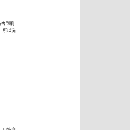
伤害到肌
，所以洗
。用按摩