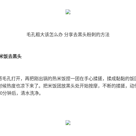
毛孔粗大该怎么办 分享去黑头粉刺的方法
：米饭去黑头
将毛孔打开，再把刚出锅的热米饭捏一团在手心揉搓，揉成黏黏的饭
时候热度也凉下来了。把米饭团放黑头处开始按摩，不断的揉搓，动
20分钟后，清水洗净。