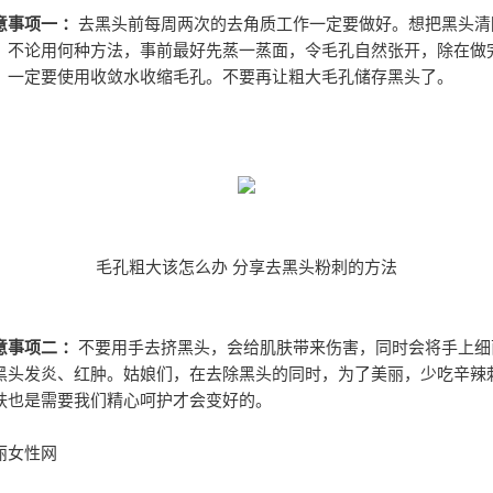
意事项一 ：
去黑头前每周两次的去角质工作一定要做好。想把黑头清
，不论用何种方法，事前最好先蒸一蒸面，令毛孔自然张开，除在做
，一定要使用收敛水收缩毛孔。不要再让粗大毛孔储存黑头了。
毛孔粗大该怎么办 分享去黑头粉刺的方法
意事项二 ：
不要用手去挤黑头，会给肌肤带来伤害，同时会将手上细
黑头发炎、红肿。姑娘们，在去除黑头的同时，为了美丽，少吃辛辣
肤也是需要我们精心呵护才会变好的。
丽女性网