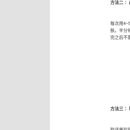
方法二 
每次用4
肤。半分
完之后不
方法三 
取适量珍