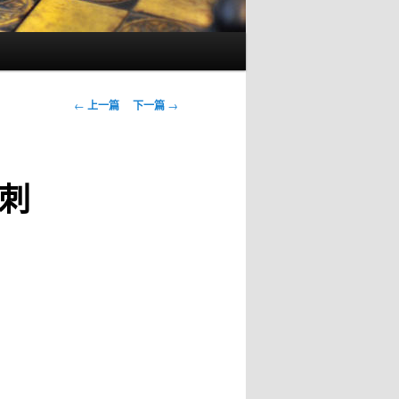
文
←
上一篇
下一篇
→
章
导
航
刺