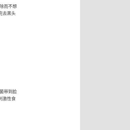
除而不想
完去黑头
菌带到脸
刺激性食