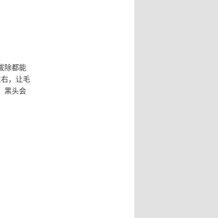
拔除都能
左右，让毛
，黑头会