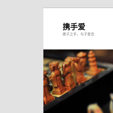
跳
至
主
携手爱
内
携子之手，与子爱恋
容
区
域