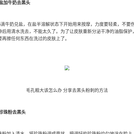
：盐加牛奶去黑头
~5滴牛奶兑盐，在盐半溶解状态下开始用来按摩，力度要轻柔，不要
钟后用清水洗去，不能太久了。为了让皮肤重新分泌干净的油脂保护
要再擦任何东西在洗过的皮肤上了。
毛孔粗大该怎么办 分享去黑头粉刺的方法
：珍珠粉去黑头
珠粉加入清水，将珍珠粉调成膏状，把调好的珍珠粉均匀地涂在脸上