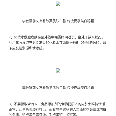
李敏镐前女友朴敏英肌肤白皙 传授夏季美白秘籍
7、化妆水敷脸皮肤在紫外线中裸露时间过长，会处于缺水状态。
利用化妆棉取充分冷冻过的化妆水在两腮进行5-10分钟的敷脸，赋
予皮肤湿润感和清凉感。
李敏镐前女友朴敏英肌肤白皙 传授夏季美白秘籍
8、不要摄取含有人工食品添加剂的食物健康人的内脏会维持代谢
正常，让黑色素顺利排出。而食物中过多的人工添加剂会造成内脏
的负担，造成黑色素沉淀，形成黑斑、雀斑等。