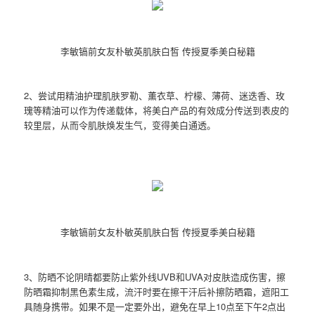
李敏镐前女友朴敏英肌肤白皙 传授夏季美白秘籍
2、尝试用精油护理肌肤罗勒、薰衣草、柠檬、薄荷、迷迭香、玫
瑰等精油可以作为传递载体，将美白产品的有效成分传送到表皮的
较里层，从而令肌肤焕发生气，变得美白通透。
李敏镐前女友朴敏英肌肤白皙 传授夏季美白秘籍
3、防晒不论阴晴都要防止紫外线UVB和UVA对皮肤造成伤害，擦
防晒霜抑制黑色素生成，流汗时要在擦干汗后补擦防晒霜，遮阳工
具随身携带。如果不是一定要外出，避免在早上10点至下午2点出