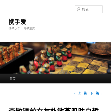
跳
至
搜
主
索
内
携手爱
容
携子之手，与子爱恋
区
域
主
首页
页
文
←
上一篇
下一篇
→
章
导
航