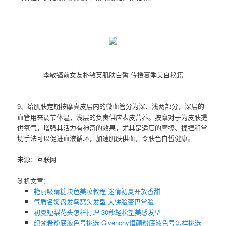
李敏镐前女友朴敏英肌肤白皙 传授夏季美白秘籍
9、给肌肤定期按摩真皮层内的微血管分为深、浅两部分，深层的
血管用来调节体温，浅层的负责供应表皮营养。按摩对于为皮肤提
供氧气，增强其活力有神奇的效果，尤其是适度的摩擦、揉捏和掌
切手法可以促进血液循环，加速肌肤供血，令肤色白皙健康。
来源：互联网
随机文章：
艳丽吸睛糖块色美妆教程 迷情初夏开放香甜
气质名媛盘发鸟窝头发型 大饼脸变巴掌脸
初夏短梨花头怎样打理 30秒轻松塑美感发型
纪梵希粉底液色号挑选 Givenchy恒颜粉底液色号怎样挑选