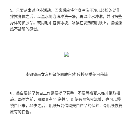
5、只要从事过户外活动，回家后应将全身冲洗干净以轻松的动作
擦拭身体之后，以温水将泡沫冲洗干净，再以冷水冲淋，并可抹些
身体的护肤品。或用毛巾包裹冰块，冰镇在发热的肌肤上，减缓燥
热不舒服的感觉。
李敏镐前女友朴敏英肌肤白皙 传授夏季美白秘籍
6、美白要趁早美白工作需要提早着手，不要等盛夏来临才采取措
施。25岁之前，肌肤具有“可逆性”，即使有黑色素沉着，也可以慢
慢白回来，25岁之后，肌肤只能借助美白产品的保养，令肌肤恢复
原有的白皙。