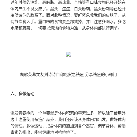
过年时候的油炸、高脂肪、高热量、辛辣等重口味食物已经开始在
体内产生不良反应了。黑头，痘痘，白头粉刺，黑头粉刺等已经开
始侵蚀你的脸蛋了。面对此种情况，要赶紧急救我们的皮肤了，从
调节饮食入手。重口味的食物要全部戒掉，并且注意多喝水，多吃
水果和蔬菜，一切要以清淡的食物为准，从身体内部进行调节。
胡歌荧幕女友刘诗诗自称吃货急祛痘 分享祛痘的小窍门
六、多做运动
诱发青春痘的一个重要就是体内积聚的毒素过多，所以除了使用外
边上注重使用祛痘产品外，我们还应该从身体内部出发，做好体内
的调理。多做运动，把身体内的施加到各个器官，调节身体，帮助
毒素的排出，能够健康地对抗痘痘了。