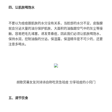
四、让肌肤喝饱水
不要以为痘痘跟肌肤的水分没有关系，当脸部的水分不足，皮脂腺
就会分泌大量的油分保护肌肤，大面积的油脂跟空气中的灰尘等接
触，容易把毛孔堵塞，诱发青春痘，因此我们必须让肌肤喝饱水，
保持水润，控制油脂的分泌。保湿露，保湿精华是不可少的，还要
注意多喝水。
胡歌荧幕女友刘诗诗自称吃货急祛痘 分享祛痘的小窍门
五、调节饮食