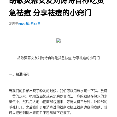
胡歌荧幕女友刘诗诗自称吃货
急祛痘 分享祛痘的小窍门
发表于
2020年9月15日
胡歌荧幕女友刘诗诗自称吃货急祛痘 分享祛痘的小窍门
一、疏通毛孔
当我们的脸部出现了粉刺的时候，我们可以用热水蒸一下脸。放满
一盆的热水，把用洗面奶或者是磨砂膏清洁干净的脸放在热水的水
蒸气中，然后用大毛巾把面部包起来，等待大概三分钟，让脸部的
毛孔打开。之后我们是用消毒过的粉刺器挤压粉刺边缘的皮肤，就
可以把粉刺挑出来而且不容易留下疤痕了。