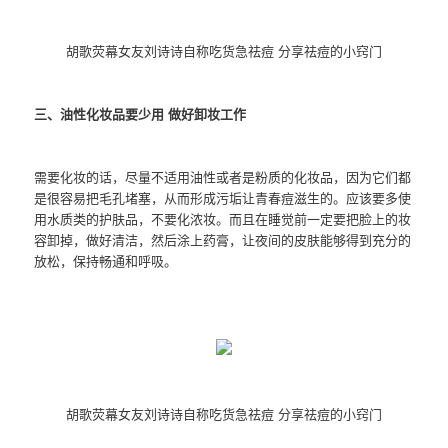
胡歌荧幕女友刘诗诗自称吃货急祛痘 分享祛痘的小窍门
三、油性化妆品要少用 做好卸妆工作
需要化妆的话，尽量不适用油性或者是粉质的化妆品，因为它们都
是很容易把毛孔堵塞，从而形成污垢让青春痘滋生的。应该要多使
用水质类的护肤品，不要化浓妆。而且在睡觉前一定要把脸上的妆
容卸掉，做好清洁，然后涂上药膏，让夜间的皮肤能够得到充分的
放松，保持畅通和呼吸。
胡歌荧幕女友刘诗诗自称吃货急祛痘 分享祛痘的小窍门