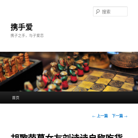
跳
至
搜
主
索
内
携手爱
容
携子之手，与子爱恋
区
域
主
首页
页
文
←
上一篇
下一篇
→
章
导
航