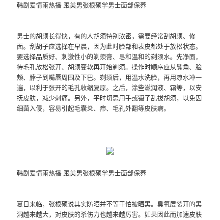
韩剧爱情雨热播 跟美男张根硕学男士面部保养
男士的胡须长得快，有的人胡须特别浓密，需要经常刮胡须、修
面。刮胡子应选择在早晨，因为此时脸部和表皮都处于放松状态。
要选择品质好、刺激性小的剃须膏、皂和温和的剃须水。先净面，
待毛孔放松张开、胡须变软再开始剃须。操作时顺序应从鬓角、脸
颊、脖子到嘴唇周围及下巴。剃须后，用温水洗脸，再用凉水冲一
遍，以利于张开的毛孔收缩复原。之后，涂些滋润液、霜等，以安
抚皮肤，减少刺痛。另外，平时切忌用手或镊子乱拔胡须，以免因
细菌入侵，容易引起毛囊炎、疖、毛孔外翻等皮肤病。
韩剧爱情雨热播 跟美男张根硕学男士面部保养
夏日来临，张根硕说其实防晒并不等于怕被晒黑。臭氧层裂开的黑
洞越来越大，对皮肤的杀伤力也越来越厉害。如果因此而加速皮肤