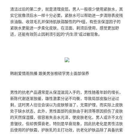
清洁过后的第二步，就是清理皮层。男人一般很少使用紧肤水，其
实它就像须后水一样十分必要。紧肤水可以帮助进一步清除表皮残
余油脂、收敛毛孔并保持肌肤弱酸性的PH值，有些含保湿因子的
紧肤水更能进一步柔化皮肤，在洁面、剃须后使用，感觉更加舒
适，还能有效防止因剃须引起的“内生须”或过敏现象。
韩剧爱情雨热播 跟美男张根硕学男士面部保养
男性的抗老产品通常是从保湿滋润入手的，男性随着年龄的增长，
新陈代谢逐渐放缓，雄性激素分泌不均衡，导致局部皮脂分泌过
剩，这时男人往往会误以为皮肤够油了，无需护理，而实际上皮肤
处于缺水状态，此外，男性面部的皮肤由于剃须等原因损伤了皮肤
的天然保湿膜，很容易失去水光泽，使皮肤老化，男人或许不太在
意皱纹，但却畏惧衰老，特别是早衰现象，因此抗老化是男性洁肤
后使用的护肤霜，护肤乳的主打功效，抗老化护肤品除了具备抗紫