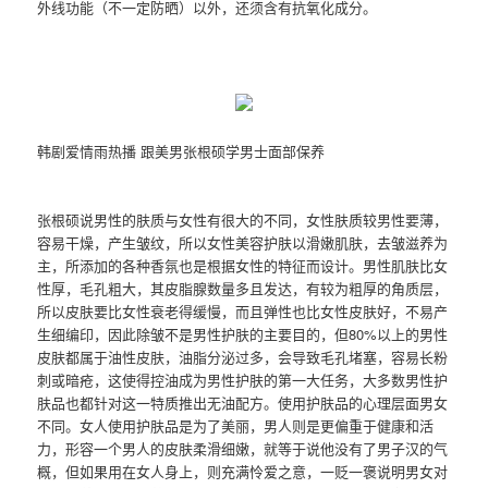
外线功能（不一定防晒）以外，还须含有抗氧化成分。
韩剧爱情雨热播 跟美男张根硕学男士面部保养
张根硕说男性的肤质与女性有很大的不同，女性肤质较男性要薄，
容易干燥，产生皱纹，所以女性美容护肤以滑嫩肌肤，去皱滋养为
主，所添加的各种香氛也是根据女性的特征而设计。男性肌肤比女
性厚，毛孔粗大，其皮脂腺数量多且发达，有较为粗厚的角质层，
所以皮肤要比女性衰老得缓慢，而且弹性也比女性皮肤好，不易产
生细编印，因此除皱不是男性护肤的主要目的，但80%以上的男性
皮肤都属于油性皮肤，油脂分泌过多，会导致毛孔堵塞，容易长粉
刺或暗疮，这使得控油成为男性护肤的第一大任务，大多数男性护
肤品也都针对这一特质推出无油配方。使用护肤品的心理层面男女
不同。女人使用护肤品是为了美丽，男人则是更偏重于健康和活
力，形容一个男人的皮肤柔滑细嫩，就等于说他没有了男子汉的气
概，但如果用在女人身上，则充满怜爱之意，一贬一褒说明男女对