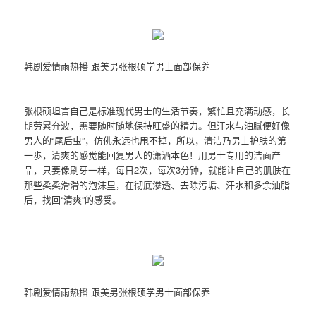
韩剧爱情雨热播 跟美男张根硕学男士面部保养
张根硕坦言自己是标准现代男士的生活节奏，繁忙且充满动感，长
期劳累奔波，需要随时随地保持旺盛的精力。但汗水与油腻便好像
男人的“尾后虫”，仿佛永远也甩不掉，所以，清洁乃男士护肤的第
一歩，清爽的感觉能回复男人的潇洒本色！用男士专用的洁面产
品，只要像刷牙一样，每日2次，每次3分钟，就能让自己的肌肤在
那些柔柔滑滑的泡沫里，在彻底渗透、去除污垢、汗水和多余油脂
后，找回“清爽”的感受。
韩剧爱情雨热播 跟美男张根硕学男士面部保养