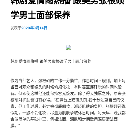
韩剧爱情雨热播 跟美男张根硕
学男士面部保养
发表于
2020年9月14日
韩剧爱情雨热播 跟美男张根硕学男士面部保养
作为当红艺人，张根硕的工作十分繁忙，作息时间不规则，加上每
当面对观众和镜头的时候均须化妆，有时甚至连睡觉的时间也没
有。但即使这样他还能保持容光焕发。除了得天独厚之外，原来张
根硕对护肤也很有心得。“在舞台上或镜头前,我十分注重自己的仪
表，但工作过后，必定会彻底卸妆，减轻肌肤的负担。张根硕还说
假期，一般不会化妆，尽量为肌肤争取休息时间。每天早、晚我都
会做简单的基础护理，例如洁面、润肤和定期敷用深层清洁面
膜。”