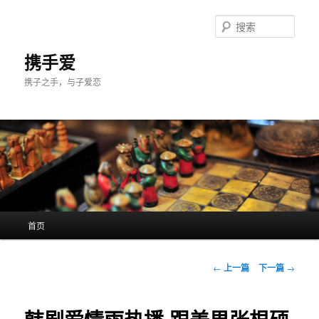
跳
至
搜
主
索
内
携手爱
容
携子之手，与子爱恋
区
域
主
首页
页
文
←
上一篇
下一篇
→
章
导
航