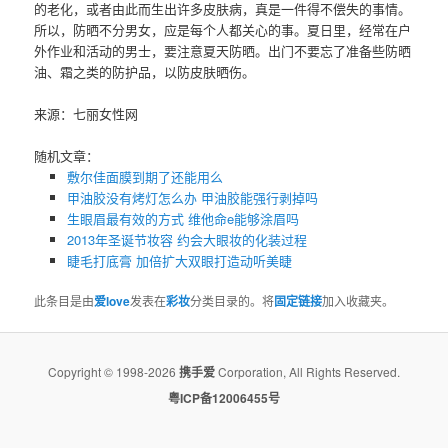
的老化，或者由此而生出许多皮肤病，真是一件得不偿失的事情。
所以，防晒不分男女，应是每个人都关心的事。夏日里，经常在户
外作业和活动的男士，要注意夏天防晒。出门不要忘了准备些防晒
油、霜之类的防护品，以防皮肤晒伤。
来源：七丽女性网
随机文章：
敷尔佳面膜到期了还能用么
甲油胶没有烤灯怎么办 ​甲油胶能强行剥掉吗
生眼眉最有效的方式 维他命e能够涂眉吗
2013年圣诞节妆容 约会大眼妆的化装过程
睫毛打底膏 加倍扩大双眼打造动听美睫
此条目是由
爱love
发表在
彩妆
分类目录的。将
固定链接
加入收藏夹。
Copyright © 1998-2026
携手爱
Corporation, All Rights Reserved.
粤ICP备12006455号