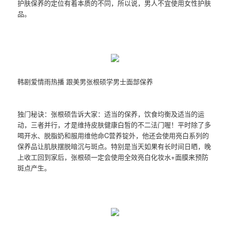
护肤保养的定位有着本质的不同，所以说，男人不宜使用女性护肤
品。
韩剧爱情雨热播 跟美男张根硕学男士面部保养
独门秘诀：张根硕告诉大家：适当的保养，饮食均衡及适当的运
动，三者并行，才是维持皮肤健康白皙的不二法门喔！平时除了多
喝开水、脱脂奶和服用维他命C营养锭外，他还会使用亮白系列的
保养品让肌肤摆脱暗沉与斑点。特别是当天如果有长时间日晒，晚
上收工回到家后，张根硕一定会使用全效亮白化妆水+面膜来预防
斑点产生。