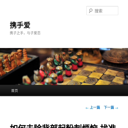
跳
至
搜
主
索
内
携手爱
容
携子之手，与子爱恋
区
域
主
首页
页
文
←
上一篇
下一篇
→
章
导
航