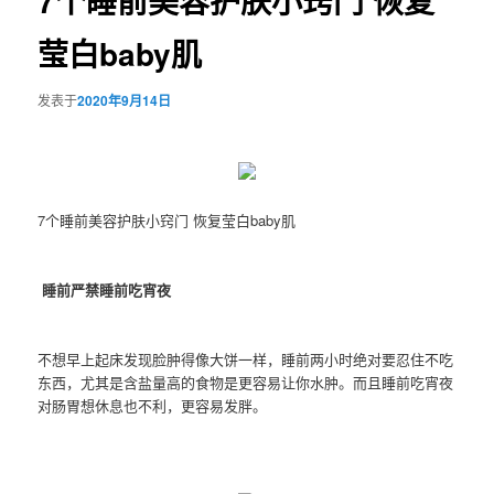
7个睡前美容护肤小窍门 恢复
莹白baby肌
发表于
2020年9月14日
7个睡前美容护肤小窍门 恢复莹白baby肌
睡前严禁睡前吃宵夜
不想早上起床发现脸肿得像大饼一样，睡前两小时绝对要忍住不吃
东西，尤其是含盐量高的食物是更容易让你水肿。而且睡前吃宵夜
对肠胃想休息也不利，更容易发胖。