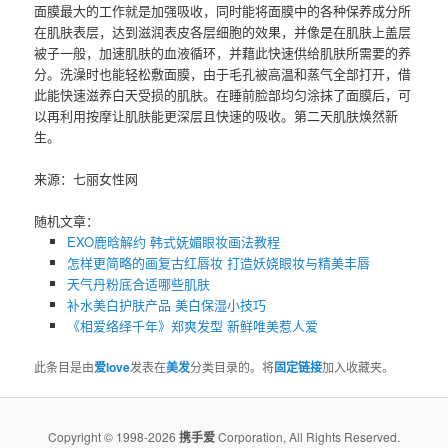
面膜最大的工作就是加强吸收，同时能将面膜中的各种保养成分所
在肌肤表层，达到滋润表皮各层细胞的效果，并像是在肌肤上盖层
被子一般，加速肌肤的血液循环，并藉此快速供给肌肤所需要的养
分。洗澡时也能轻松敷面膜，由于毛孔被高温和蒸气全部打开，借
此能快速滋养白天受损的肌肤。在睡前脸部均匀涂抹了面膜后，可
以再利用按摩让肌肤能更深层且快速的吸收。第二天肌肤焕然新
生。
来源：七丽女性网
随机文章：
EXO鹿晗解约 韩式妩媚眼妆画法教程
怎样更简略的画复古红唇妆 打造妖娆眼妆与精美丰唇
天气丹粉底合适哪些肌肤
补水美白护肤产品 美白保湿小技巧
《相爱络绎千年》郑爽发型 新鲜唯美惹人爱
此条目是由
爱love
发表在
美发
分类目录的。将
固定链接
加入收藏夹。
Copyright © 1998-2026
携手爱
Corporation, All Rights Reserved.