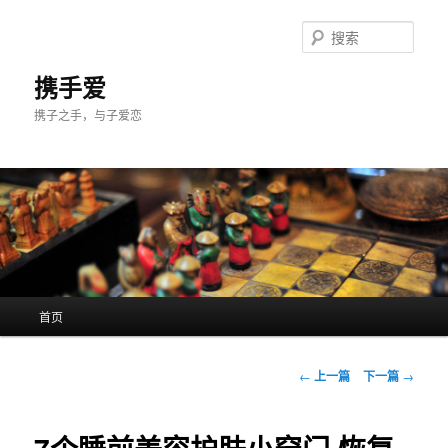
跳
至
搜
主
索
内
携手爱
容
携子之手，与子爱恋
区
域
主
首页
页
文
←
上一篇
下一篇
→
章
导
航