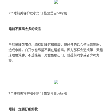
7个睡前美容护肤小窍门 恢复莹白baby肌
睡前不要喝太多的饮品
虽然说睡前喝点小酒有助睡眠和健康，但过多的话会使血管膨胀，
造成水肿。白开水也尽量不要在睡前喝，因为那样会造成第二天起
床眼睛浮肿，不想挂着一对金鱼眼出门，就提前喝水或者少喝为
妙。
7个睡前美容护肤小窍门 恢复莹白baby肌
睡前一定要仔细卸妆