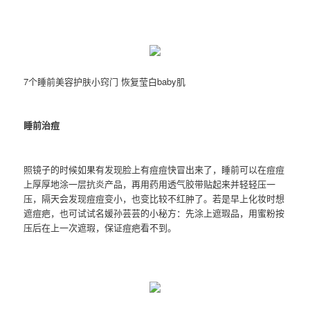
7个睡前美容护肤小窍门 恢复莹白baby肌
睡前治痘
照镜子的时候如果有发现脸上有痘痘快冒出来了，睡前可以在痘痘
上厚厚地涂一层抗炎产品，再用药用透气胶带贴起来并轻轻压一
压，隔天会发现痘痘变小，也变比较不红肿了。若是早上化妆时想
遮痘疤，也可试试名媛孙芸芸的小秘方：先涂上遮瑕品，用蜜粉按
压后在上一次遮瑕，保证痘疤看不到。