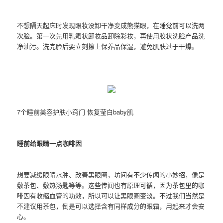
不想隔天起床时发现眼妆没卸干净变成熊猫眼，在睡觉前可以洗两
次脸。第一次先用乳霜状卸妆品卸除彩妆，再使用胶状洗脸产品洗
净油污。洗完脸后要立刻擦上保养品保湿，避免肌肤过于干燥。
7个睡前美容护肤小窍门 恢复莹白baby肌
睡前给眼睛一点咖啡因
想要减缓眼睛水肿、改善黑眼圈，坊间有不少传闻的小妙招，像是
敷茶包、敷热汤匙等等。这些传闻也有原理可循，因为茶包里的咖
啡因有收缩血管的功效，所以可以让黑眼圈变淡。不过我们当然是
不建议用茶包，倒是可以选择含有同样成分的眼霜，用起来才会安
心。