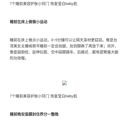
7个睡前美容护肤小窍门 恢复莹白baby肌
睡前在床上做做小运动
睡前在床上做点小运动，3~5分鐘可以让隔天身材更窈窕。像是台
湾美女主播候佩岑睡前一定会抬腿，抬到脚麻了再放下来；另外，
像是敲胆经、延伸拉筋、空中踩脚踏车、后踢式…都有提臀瘦大腿
的功效喔。
7个睡前美容护肤小窍门 恢复莹白baby肌
睡前晚安面膜封住养分一整晚