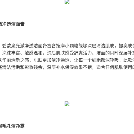
澈净透洁面膏
：
碧欧泉光澈净透洁面膏富含按摩小颗粒能够深层清洁肌肤，提亮肤
，泡沫丰富、触感温和，洗后肌肤感受舒爽活力。洁面的同时深层补
肤华丽清新之感，肌肤更加洁净通透，让每一个细胞都深呼吸。此款
底清洁污垢和彩妆残余，深层补水保湿效果不错，适合任何肌肤使用
层毛孔洁净露