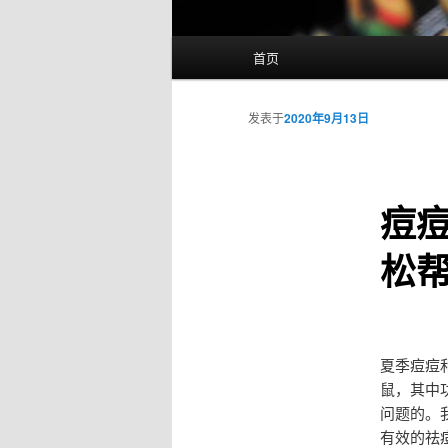
主
首页
页
发表于
2020年9月13日
痘
松
夏季痘痘
鼠，其中
问题的。
有效的祛