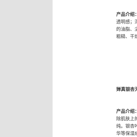
产品介绍
透明感；
的油脂、
粗糙、干
婵真银杏
产品介绍
除肌肤上
纯。银杏
华等保湿