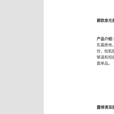
碧欧泉光
产品介绍
乳霜质地
份，给肌
够温和彻
面单品。
露得清深