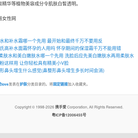
取精华等植物美容成分令肌肤白皙透明。
丽女性网
：
水和补水霜哪一个先用 最开始和最终千万不要用反
氏高补水面霜怀孕的人用吗 怀孕期间的保湿霜千万不能用错
ay柔肤水和美白嫩肤水哪一个先用 洗脸后应先美白嫩肤水再用柔肤水
粉这样用 让你轻松具有精美小V脸
形鼻头增生什么感觉(鼻整形鼻头增生多长时间会消)
love
发表在
护肤
分类目录的。将
固定链接
加入收藏夹。
Copyright © 1998-2026
携手爱
Corporation, All Rights Reserved.
粤ICP备12006455号