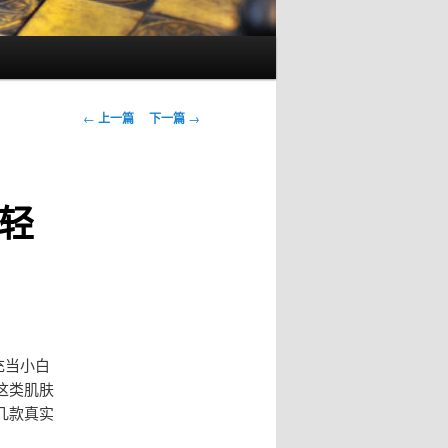
文
←
上一篇
下一篇
→
章
导
航
轻
充当小白
这类肌肤
几款真实