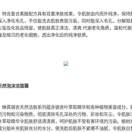
：
特含复合柔酸配方具有双重净肤效果，令肌肤由内而外纯净，保持
深入净化毛孔，不仅能洗去肌肤表层污垢，同时能深入毛孔，分解阻
尘垢及化妆品残留，使肌肤真正清洁、清爽.代谢老化角质，温和代谢
燥及暗沉的老化细胞，透出净化后的纯净肤质。
天然泡沫洁面霜
：
婵真银杏天然洁肤系列蕴含银杏叶萃取精华和各种植物美容成分，
的污物和污染物质，彻底清除毛孔深处的污物、彩妆和灰尘，令肌肤
叶萃取精华令肌肤舒适清清爽，呵护肌肤不受有害环境的污染。榆树
成分能补充肌肤充分的水分，使洗脸后肌肤不紧绷不油腻，令肌肤白