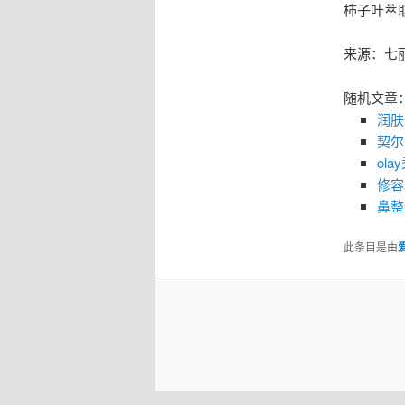
柿子叶萃
来源：七
随机文章
润肤
契尔
ol
修容
鼻整
此条目是由
爱