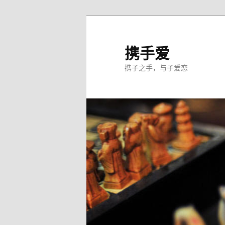
跳
至
主
携手爱
内
携子之手，与子爱恋
容
区
域