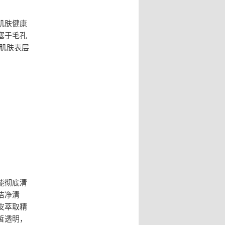
肌肤健康
塞于毛孔
肌肤表层
能彻底清
洁净清
皮萃取精
皙透明，