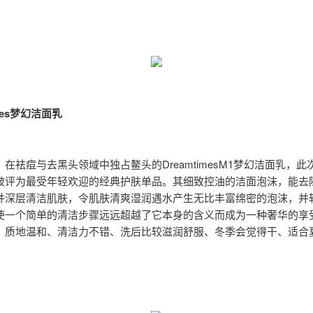
imes梦幻洁面乳
：
在祛痘与去黑头领域中独占鳌头的DreamtimesM1梦幻洁面乳，
被评为最受年轻欢迎的经典护肤单品。其细致控油的洁面泡沫，能去
并深层清洁肌肤，令肌肤清爽湿润遇水产生无比丰富绵密的泡沫，并
使一个简单的清洁步骤远远超越了它本身的含义而成为一种奢华的享
、质地温和、清洁力不错、洗后比较滋润舒服、冬季会觉得干、适合