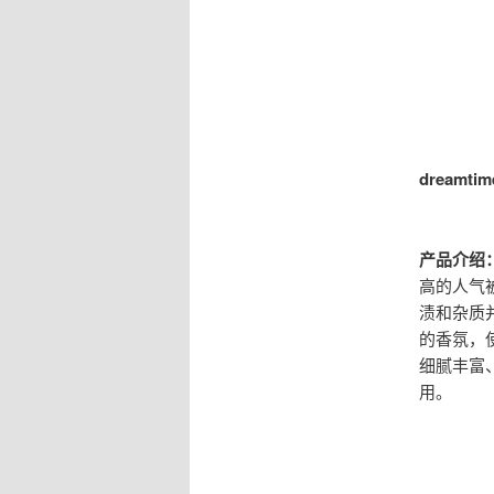
dreamt
产品介绍
高的人气
渍和杂质
的香氛，
细腻丰富
用。