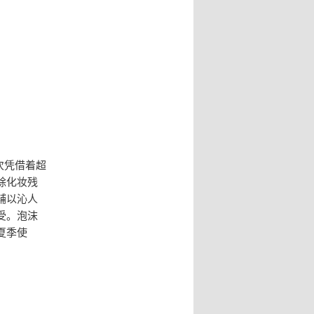
此次凭借着超
除化妆残
辅以沁人
受。泡沫
夏季使