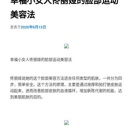
幸福小女人佟丽娅的脸部运动
美容法
发表于
2020年9月13日
幸福小女人佟丽娅的脸部运动美容法
佟丽娅说她的这个脸部美容方法适合任何类型的肌肤，一共分为四
步，简单安全。这个方法的原理，主要是通过按摩和拍打使皮肤运
动起来，进而改善脸部皮肤的血液循环，增加新陈代谢的机能，达
到美丽肌肤的目的。