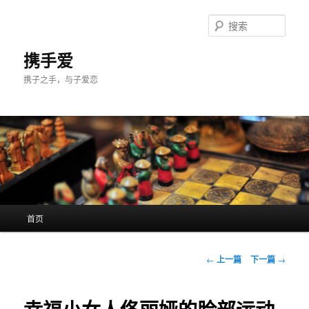
跳
至
搜
主
索
内
携手爱
容
携子之手，与子爱恋
区
域
主
首页
页
文
←
上一篇
下一篇
→
章
导
航