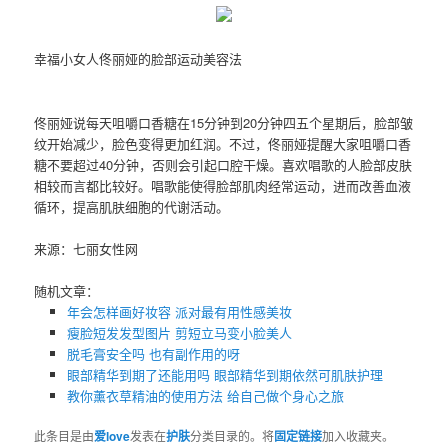
幸福小女人佟丽娅的脸部运动美容法
佟丽娅说每天咀嚼口香糖在15分钟到20分钟四五个星期后，脸部皱
纹开始减少，脸色变得更加红润。不过，佟丽娅提醒大家咀嚼口香
糖不要超过40分钟，否则会引起口腔干燥。喜欢唱歌的人脸部皮肤
相较而言都比较好。唱歌能使得脸部肌肉经常运动，进而改善血液
循环，提高肌肤细胞的代谢活动。
来源：七丽女性网
随机文章：
年会怎样画好妆容 派对最有用性感美妆
瘦脸短发发型图片 剪短立马变小脸美人
脱毛膏安全吗 也有副作用的呀
眼部精华到期了还能用吗 眼部精华到期依然可肌肤护理
教你薰衣草精油的使用方法 给自己做个身心之旅
此条目是由
爱love
发表在
护肤
分类目录的。将
固定链接
加入收藏夹。