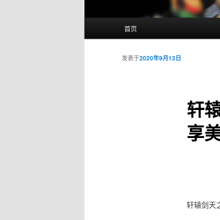
主
首页
页
发表于
2020年9月13日
轩
享
轩辕剑天