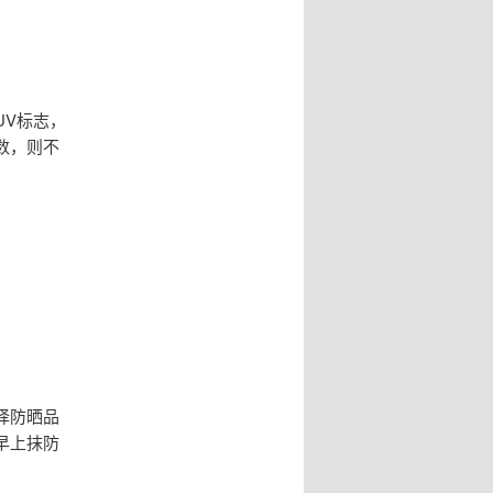
UV标志，
数，则不
择防晒品
早上抹防