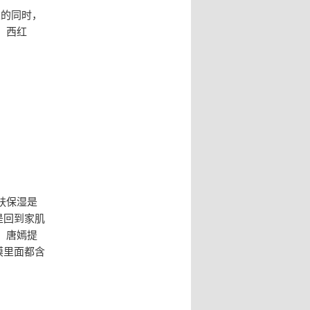
果的同时，
：西红
肤保湿是
是回到家肌
。唐嫣提
膜里面都含