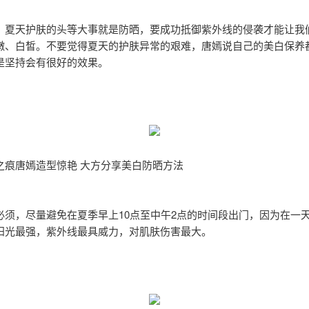
，夏天护肤的头等大事就是防晒，要成功抵御紫外线的侵袭才能让我
嫩、白皙。不要觉得夏天的护肤异常的艰难，唐嫣说自己的美白保养
是坚持会有很好的效果。
之痕唐嫣造型惊艳 大方分享美白防晒方法
必须，尽量避免在夏季早上10点至中午2点的时间段出门，因为在一
阳光最强，紫外线最具威力，对肌肤伤害最大。