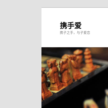
跳
至
主
携手爱
内
携子之手，与子爱恋
容
区
域