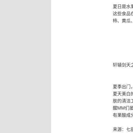
夏日是水
这些食品
柿、黄瓜
轩辕剑天
夏季出门
夏天美白
肤的清洁
醒MM们
有果酸成
来源：七