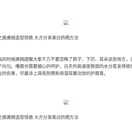
之痕唐嫣造型惊艳 大方分享美白防晒方法
品的时候唐嫣提醒大家千万不要忽略了脖子、下巴、耳朵这些地方，
不均匀。嘴唇也需要细心的呵护，白天的高温使唇部的水分蒸发得很
光的伤害，尽量涂上具有防晒和保湿双重功效的护唇膏。
之痕唐嫣造型惊艳 大方分享美白防晒方法