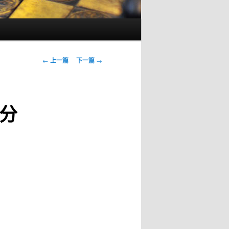
文
←
上一篇
下一篇
→
章
导
航
分