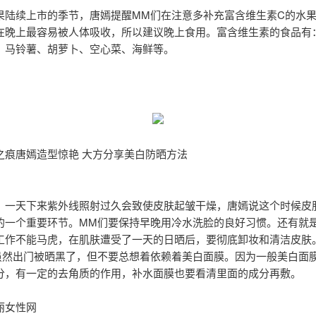
果陆续上市的季节，唐嫣提醒MM们在注意多补充富含维生素C的水
在晚上最容易被人体吸收，所以建议晚上食用。富含维生素的食品有
、马铃薯、胡萝卜、空心菜、海鲜等。
之痕唐嫣造型惊艳 大方分享美白防晒方法
，一天下来紫外线照射过久会致使皮肤起皱干燥，唐嫣说这个时候皮
的一个重要环节。MM们要保持早晚用冷水洗脸的良好习惯。还有就
工作不能马虎，在肌肤遭受了一天的日晒后，要彻底卸妆和清洁皮肤
虽然出门被晒黑了，但不要总想着依赖着美白面膜。因为一般美白面
分，有一定的去角质的作用，补水面膜也要看清里面的成分再敷。
丽女性网