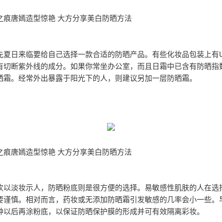
之痕唐嫣造型惊艳 大方分享美白防晒方法
先夏日来临要给自己选择一款合适的防晒产品。有些化妆品包装上有
有切断紫外线的成分。如果你常坐办公室，而且日霜中已含有防晒指
晒霜。经常外出暴露于阳光下的人，则建议另加一层防晒霜。
之痕唐嫣造型惊艳 大方分享美白防晒方法
欢以淡妆示人，防晒粉底则是很方便的选择。易敏感性肌肤的人在选
要谨慎。相对而言，药妆或无添加防晒霜引发敏感的几率会小一些。
钟以后再涂粉底，以保证防晒保护膜的形成并可有效隔离彩妆。