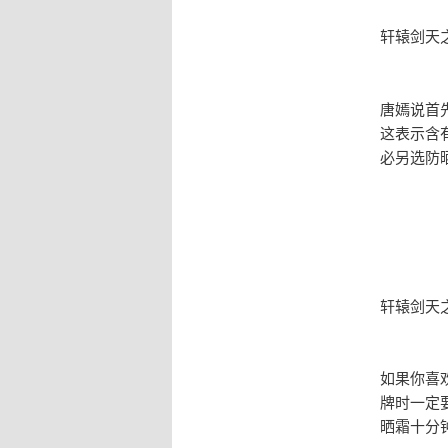
轩辕剑天
唐嫣说首
这表示含
必另选防
轩辕剑天
如果你喜
牌时一定
晒霜十分