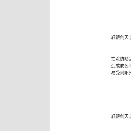
轩辕剑天
在涂防晒
造成肤色
易受到阳
轩辕剑天