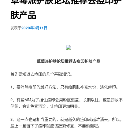
草莓派护肤论坛推荐去痘印护
肤产品
发表于
2020年9月11日
草莓派护肤论坛推荐去痘印护肤产品
首先要知道去痘印的几个基础知识。
1、要消除痘印的最好方法，只有给肌肤补充水份，淡化痘印。
2、有些MM为了挡住痘印会用粉底遮盖，长期以往，或是卸妆不
仔细，会让色素沉淀，让痘印更加明显。
3、这一点也是相当重要的，就是越久的痘印就越难消去，所以，
脸上一旦留下了痘印就应该赶紧修复，不要偷懒哦。