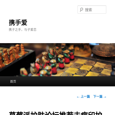
跳
至
搜
主
索
内
携手爱
容
携子之手，与子爱恋
区
域
主
首页
页
文
←
上一篇
下一篇
→
章
导
航