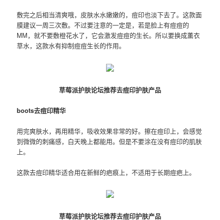
敷完之后相当清爽哦，皮肤水水嫩嫩的，痘印也淡下去了。这款面
膜建议一周三次敷。不过要注意的一定是，若是脸上有痘痘的
MM，就不要敷橙花水了，它会激发痘痘的生长。所以要换成薰衣
草水，这款水有抑制痘痘生长的作用。
草莓派护肤论坛推荐去痘印护肤产品
boots去痘印精华
用完爽肤水，再用精华，吸收效果非常的好。擦在痘印上，会感觉
到微微的刺痛感，白天晚上都能用。但是不要涂在没有痘印的肌肤
上。
这款去痘印精华适合用在新鲜的疤痕上，不适用于长期痘疤上。
草莓派护肤论坛推荐去痘印护肤产品