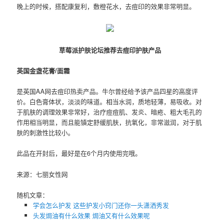
晚上的时候，搭配康复利，敷橙花水，去痘印的效果非常明显。
草莓派护肤论坛推荐去痘印护肤产品
英国金盏花膏/面霜
是英国AA网去痘印热卖产品。牛尔曾经给予该产品四星的高度评
价。白色膏体状，淡淡的味道。相当水润，质地轻薄，易吸收。对
于肌肤的调理效果非常好，治疗痘痘肌、发炎、暗疮、粗大毛孔的
作用相当明显，而且能镇定舒缓肌肤，抗氧化，非常滋润，对于肌
肤的刺激性比较小。
此品在开封后，最好是在6个月内使用完哦。
来源：七丽女性网
随机文章：
学会怎么护发 这些护发小窍门还你一头潇洒秀发
头发焗油有什么效果 ​焗油又有什么效果呢