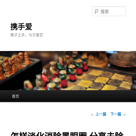
跳
至
搜
主
索
内
携手爱
容
携子之手，与子爱恋
区
域
主
首页
页
文
←
上一篇
下一篇
→
章
导
航