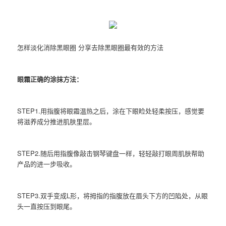
怎样淡化消除黑眼圈 分享去除黑眼圈最有效的方法
眼霜正确的涂抹方法：
STEP1.用指腹将眼霜温热之后，涂在下眼睑处轻柔按压，感觉要
将滋养成分推进肌肤里层。
STEP2.随后用指腹像敲击钢琴键盘一样，轻轻敲打眼周肌肤帮助
产品的进一步吸收。
STEP3.双手变成L形，将拇指的指腹放在眉头下方的凹陷处，从眼
头一直按压到眼尾。