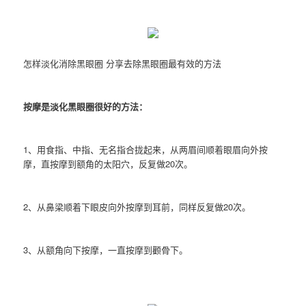
怎样淡化消除黑眼圈 分享去除黑眼圈最有效的方法
按摩是淡化黑眼圈很好的方法：
1、用食指、中指、无名指合拢起来，从两眉间顺着眼眉向外按
摩，直按摩到额角的太阳穴，反复做20次。
2、从鼻梁顺着下眼皮向外按摩到耳前，同样反复做20次。
3、从额角向下按摩，一直按摩到颧骨下。