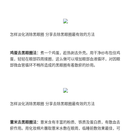
怎样淡化消除黑眼圈 分享去除黑眼圈最有效的方法
鸡蛋去黑眼圈法：
煮一个鸡蛋，趁热剥去外壳。用干净纱布包住鸡
蛋，轻轻在眼部四周揉圈，这么做可以增加眼部血液循环，对因眼
部微血管循环不畅所造成的黑眼圈有着散瘀的妙用。
怎样淡化消除黑眼圈 分享去除黑眼圈最有效的方法
薏米去黑眼圈法：
薏米含有丰富的粉质、铁质及蛋白质，有散血去
瘀作用。用化妆棉片蘸取薏米水敷在眼周，临睡前敷效果最佳，可