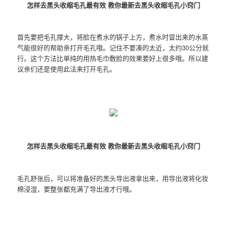
怎样去黑头收缩毛孔最有效 教你最新去黑头收缩毛孔小窍门
首先要把毛孔撑大，将脸在煮水的锅子上方，煮水时冒出来的水蒸
气能很好的帮助亲打开毛孔哦。记住不要凑的太近，太约30公分就
行。这个方法比单纯的用热毛巾敷脸的效果要好上很多哦。所以建
议亲们还是使用此法来打开毛孔。
怎样去黑头收缩毛孔最有效 教你最新去黑头收缩毛孔小窍门
毛孔舒张后，可以将准备好的黑头导出液拿出来，用导出液将化妆
棉浸湿，要整张都充满了导出液才行哦。