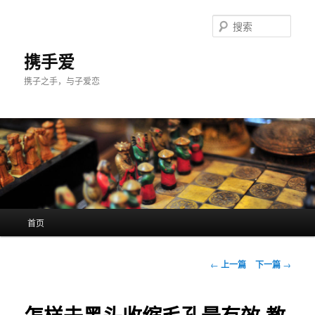
跳
至
搜
主
索
内
携手爱
容
携子之手，与子爱恋
区
域
主
首页
页
文
←
上一篇
下一篇
→
章
导
航