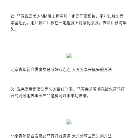
2：
马苏说爱美的MM晚上睡觉前一定要仔细卸妆，不能让脏东西
堵塞毛孔。用卸妆油卸妆在一定程度上能净化肌肤，去除和预防黑
头。
北京青年新白发魔女马苏好戏连连 大方分享去黑头的方法
3：
洗完澡后是清洁黑头的最佳时间，马苏会趁着毛孔被水蒸气打
开的时候用去黑头产品这样可以事半功倍哦。
北京青年新白发魔女马苏好戏连连 大方分享去黑头的方法