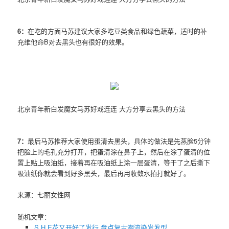
6：
在吃的方面马苏建议大家多吃豆类食品和绿色蔬菜，适时的补
充维他命B对去黑头也有很好的效果。
北京青年新白发魔女马苏好戏连连 大方分享去黑头的方法
7：
最后马苏推荐大家使用蛋清去黑头，具体的做法是先蒸脸5分钟
把脸上的毛孔充分打开，把蛋清涂在鼻子上，然后在涂了蛋清的位
置上贴上吸油纸，接着再在吸油纸上涂一层蛋清，等干了之后撕下
吸油纸你就会看到好多黑头，最后再用收敛水拍打就好了。
来源：七丽女性网
随机文章：
S.H.E花又开好了发行 盘点复古潮流染发发型