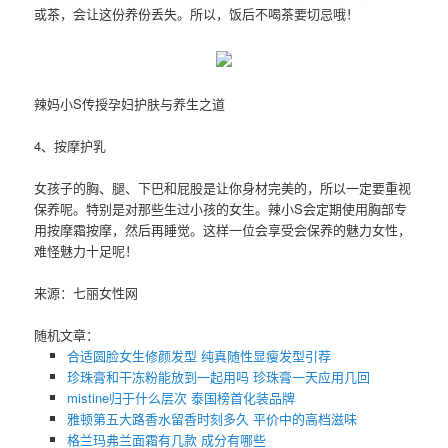
或茶，会让这份养份丢失。所以，饭后不喝茶要切忌哦！
辣妈小S传授孕妇护肤与养生之道
4、按摩护乳
女孩子的胸、腿、下巴和屁股是让你身材完美的，所以一定要重视
保养呢。特别是对那些生过小孩的女生。辣小S会定期使用胸部专
用按摩霜按摩，然后再睡觉。这样一位会享受会保养的魅力女性，
难怪魅力十足呢！
来源：七丽女性网
随机文章：
合适圆脸女生修颜发型 纯真随性显瘦发型引荐
珍珠膏和干冻粉能放到一起用吗 珍珠膏一天应用几回
mistine归于什么层次 泰国榜首化装品牌
雅顿第五大路香水留香时刻多久 平价中的高档滋味
格兰玛弗兰面霜有几款 成分有哪些