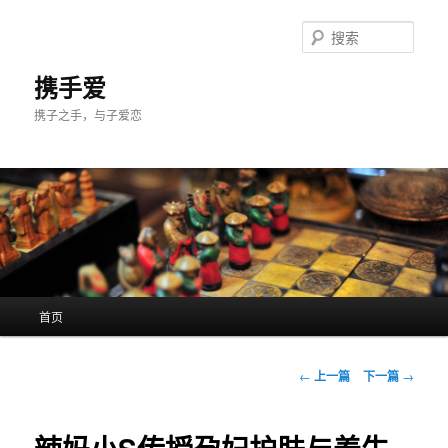
跳
至
搜
主
索
内
携手爱
容
携子之手，与子爱恋
区
域
主
首页
页
文
←
上一篇
下一篇
→
章
导
航