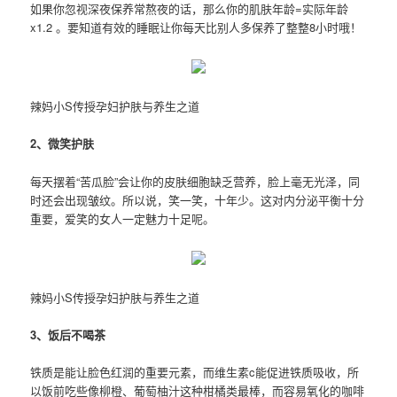
如果你忽视深夜保养常熬夜的话，那么你的肌肤年龄=实际年龄
x1.2 。要知道有效的睡眠让你每天比别人多保养了整整8小时哦！
辣妈小S传授孕妇护肤与养生之道
2、微笑护肤
每天摆着“苦瓜脸”会让你的皮肤细胞缺乏营养，脸上毫无光泽，同
时还会出现皱纹。所以说，笑一笑，十年少。这对内分泌平衡十分
重要，爱笑的女人一定魅力十足呢。
辣妈小S传授孕妇护肤与养生之道
3、饭后不喝茶
铁质是能让脸色红润的重要元素，而维生素c能促进铁质吸收，所
以饭前吃些像柳橙、葡萄柚汁这种柑橘类最棒，而容易氧化的咖啡