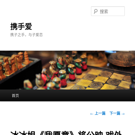
跳
至
搜
主
索
内
携手爱
容
携子之手，与子爱恋
区
域
主
首页
页
文
←
上一篇
下一篇
→
章
导
航