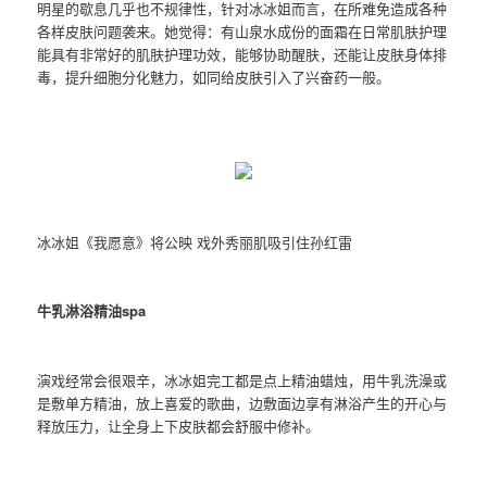
明星的歇息几乎也不规律性，针对冰冰姐而言，在所难免造成各种
各样皮肤问题袭来。她觉得：有山泉水成份的面霜在日常肌肤护理
能具有非常好的肌肤护理功效，能够协助醒肤，还能让皮肤身体排
毒，提升细胞分化魅力，如同给皮肤引入了兴奋药一般。
冰冰姐《我愿意》将公映 戏外秀丽肌吸引住孙红雷
牛乳淋浴精油spa
演戏经常会很艰辛，冰冰姐完工都是点上精油蜡烛，用牛乳洗澡或
是敷单方精油，放上喜爱的歌曲，边敷面边享有淋浴产生的开心与
释放压力，让全身上下皮肤都会舒服中修补。