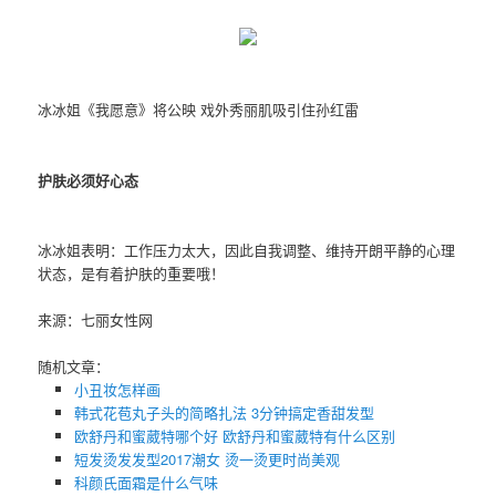
冰冰姐《我愿意》将公映 戏外秀丽肌吸引住孙红雷
护肤必须好心态
冰冰姐表明：工作压力太大，因此自我调整、维持开朗平静的心理
状态，是有着护肤的重要哦！
来源：七丽女性网
随机文章：
小丑妆怎样画
韩式花苞丸子头的简略扎法 3分钟搞定香甜发型
欧舒丹和蜜葳特哪个好 欧舒丹和蜜葳特有什么区别
短发烫发发型2017潮女 烫一烫更时尚美观
科颜氏面霜是什么气味