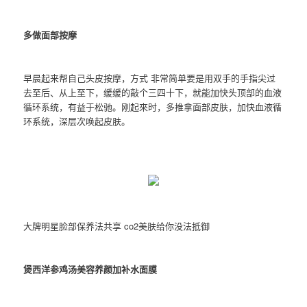
多做面部按摩
早晨起来帮自己头皮按摩，方式 非常简单要是用双手的手指尖过
去至后、从上至下，缓缓的敲个三四十下，就能加快头顶部的血液
循环系统，有益于松驰。刚起來时，多推拿面部皮肤，加快血液循
环系统，深层次唤起皮肤。
大牌明星脸部保养法共享 co2美肤给你没法抵御
煲西洋参鸡汤美容养颜加补水面膜