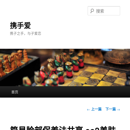
跳
至
搜
主
索
内
携手爱
容
携子之手，与子爱恋
区
域
主
首页
页
文
←
上一篇
下一篇
→
章
导
航