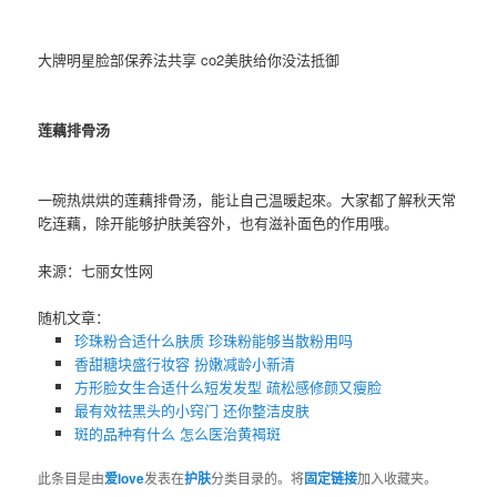
大牌明星脸部保养法共享 co2美肤给你没法抵御
莲藕排骨汤
一碗热烘烘的莲藕排骨汤，能让自己温暖起來。大家都了解秋天常
吃连藕，除开能够护肤美容外，也有滋补面色的作用哦。
来源：七丽女性网
随机文章：
珍珠粉合适什么肤质​ 珍珠粉能够当散粉用吗
香甜糖块盛行妆容 扮嫩减龄小新清
方形脸女生合适什么短发发型 疏松感修颜又瘦脸
最有效祛黑头的小窍门 还你整洁皮肤
斑的品种有什么 怎么医治黄褐斑
此条目是由
爱love
发表在
护肤
分类目录的。将
固定链接
加入收藏夹。