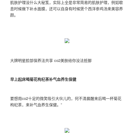
肌肤护理没什么大秘笈，实际上全是非常简易的肌肤护理，例如歇
息时候做下补水面膜，还可以自身有时候煲个西洋参鸡汤来美容养
颜。
大牌明星脸部保养法共享 co2美肤给你没法抵御
早上起床喝菊花枸杞茶补气血养生保健
要想用co2十足的微笑吸引大伙儿的，何不清晨醒来后喝一杯菊花
枸杞茶，来补气血养生保健。”