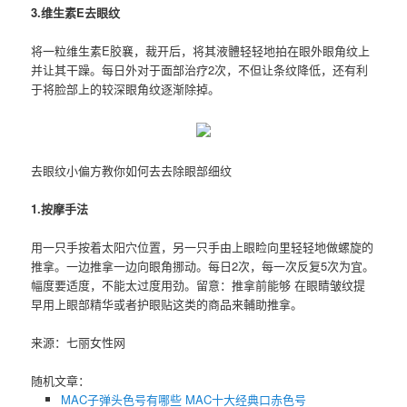
3.维生素E去眼纹
将一粒维生素E胶襄，裁开后，将其液體轻轻地拍在眼外眼角纹上
并让其干躁。每日外对于面部治疗2次，不但让条纹降低，还有利
于将脸部上的较深眼角纹逐渐除掉。
去眼纹小偏方教你如何去去除眼部细纹
1.按摩手法
用一只手按着太阳穴位置，另一只手由上眼睑向里轻轻地做螺旋的
推拿。一边推拿一边向眼角挪动。每日2次，每一次反复5次为宜。
幅度要适度，不能太过度用劲。留意：推拿前能够 在眼睛皱纹提
早用上眼部精华或者护眼贴这类的商品来輔助推拿。
来源：七丽女性网
随机文章：
MAC子弹头色号有哪些 MAC十大经典口赤色号