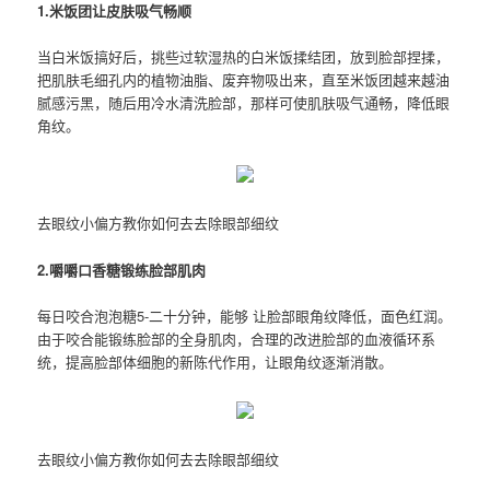
1.米饭团让皮肤吸气畅顺
当白米饭搞好后，挑些过软湿热的白米饭揉结团，放到脸部捏揉，
把肌肤毛细孔内的植物油脂、废弃物吸出来，直至米饭团越来越油
腻感污黑，随后用冷水清洗脸部，那样可使肌肤吸气通畅，降低眼
角纹。
去眼纹小偏方教你如何去去除眼部细纹
2.嚼嚼口香糖锻练脸部肌肉
每日咬合泡泡糖5-二十分钟，能够 让脸部眼角纹降低，面色红润。
由于咬合能锻练脸部的全身肌肉，合理的改进脸部的血液循环系
统，提高脸部体细胞的新陈代作用，让眼角纹逐渐消散。
去眼纹小偏方教你如何去去除眼部细纹