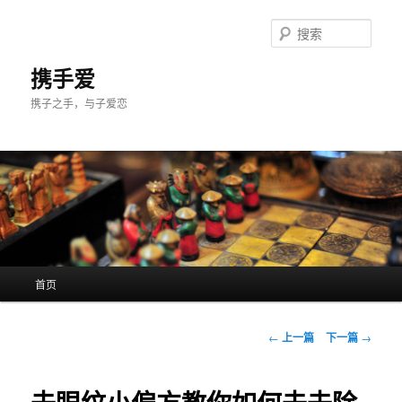
跳
至
搜
主
索
内
携手爱
容
携子之手，与子爱恋
区
域
主
首页
页
文
←
上一篇
下一篇
→
章
导
航