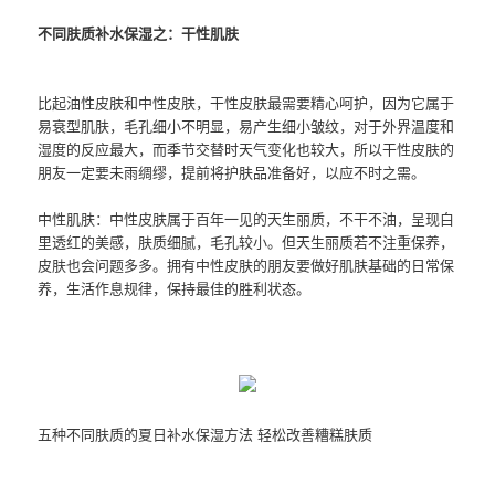
不同肤质补水保湿之：干性肌肤
比起油性皮肤和中性皮肤，干性皮肤最需要精心呵护，因为它属于
易衰型肌肤，毛孔细小不明显，易产生细小皱纹，对于外界温度和
湿度的反应最大，而季节交替时天气变化也较大，所以干性皮肤的
朋友一定要未雨绸缪，提前将护肤品准备好，以应不时之需。
中性肌肤：中性皮肤属于百年一见的天生丽质，不干不油，呈现白
里透红的美感，肤质细腻，毛孔较小。但天生丽质若不注重保养，
皮肤也会问题多多。拥有中性皮肤的朋友要做好肌肤基础的日常保
养，生活作息规律，保持最佳的胜利状态。
五种不同肤质的夏日补水保湿方法 轻松改善糟糕肤质