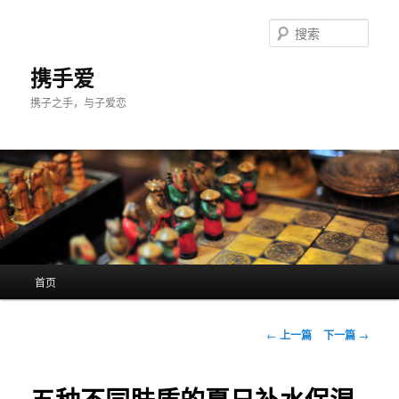
跳
至
搜
主
索
内
携手爱
容
携子之手，与子爱恋
区
域
主
首页
页
文
←
上一篇
下一篇
→
章
导
航