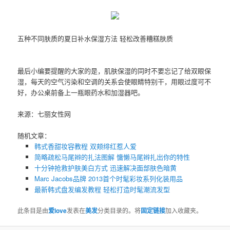
五种不同肤质的夏日补水保湿方法 轻松改善糟糕肤质
最后小编要提醒的大家的是，肌肤保湿的同时不要忘记了给双眼保
湿，每天的空气污染和空调的关系会使眼睛特别干，用眼过度可不
好，办公桌前备上一瓶眼药水和加湿器吧。
来源：七丽女性网
随机文章：
韩式香甜妆容教程 双颊绯红惹人爱
简略疏松马尾辫的扎法图解 慵懒马尾辫扎出你的特性
十分钟抢救护肤美白方式 迅速解决面部肤色暗黄
Marc Jacobs品牌 2013首个时髦彩妆系列化装用品
最新韩式盘发编发教程 轻松打造时髦潮流发型
此条目是由
爱love
发表在
美发
分类目录的。将
固定链接
加入收藏夹。