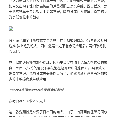
我认为泰国的的很多东西都十分奇妙，之前使用过全能的青草膏，
如今又出現了性价比高极高的芦荟凝胶去黑头鼻贴，说真话这一黑
头贴的祛黑头实际效果十分非常好，能够说成让人诧异，肯定称之
为是低价位中的战机！
缺陷還是和全部撕拉式式黑头贴一样：揭掉的情况下较为疼及其会
造成 脸上毛孔粗大，因此 還是一定不能忘记应用后，再细致毛孔
的流程。
应用以前必须提前准备棉球，因为里边沒有加上抗黏合剂这类的成
份，因此 天气冷的情况下要先泡在温开水中化集团开。实际效果
确实非常好，能够说成黑头粉刺天敌了，仍然强烈推荐黑头粉刺较
多的非敏感皮肤妹纸应用！
kanebo嘉娜宝suisai水果酵素洗颜粉
参考价格：32粒\150元上下
这一款洗颜粉是来源于日本国的商品，由于带有药用价值酵母菌水