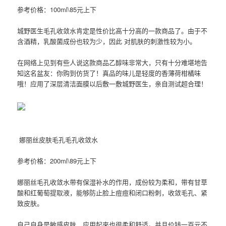
参考价格：100ml\85元上下
城野医生毛孔收敛水肯定是性价比高十分高的一款商品了。由于不
含酒精，乳酸菌成份也较为少，因此 对肌肤的刺激性较为小。
在网络上见到有些人说这款商品乙醇味非常大，只有十分难堪地告
知这名盆友：你购到仿货了！真品的味儿是轻度的香薄荷柑橘味
哦！应用了深层清洁面膜以后敷一敷城野医生，亲自测试超合理！
娜丽丝皮肤毛孔毛孔收敛水
参考价格：200ml\89元上下
娜丽丝毛孔收敛水带有保湿补水的作用，成份较为柔和，带有甘草
酸和红葡萄提取液，能够防止脸上痘痘和闭口粉刺，收敛毛孔、紧
致皮肤。
自己自身是敏感皮肤，应用起來也很柔和舒适。并且价钱一百元不