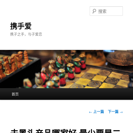
跳
至
搜
主
索
内
携手爱
容
携子之手，与子爱恋
区
域
主
首页
页
文
←
上一篇
下一篇
→
章
导
航