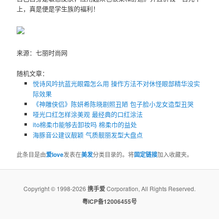
上，真是便是学生族的褔利！
来源：七丽时尚网
随机文章：
悦诗风吟抗蓝光眼霜怎么用 操作方法不对休怪眼部精华没实
际效果
《神雕侠侣》陈妍希陈晓剧照丑陋 包子脸小龙女造型丑哭
哑光口红怎样涂美观 最经典的口红涂法
ito棉柔巾能够去卸妆吗 棉柔巾的益处
海豚音公建议靓颖 气质靓丽发型大盘点
此条目是由
爱love
发表在
美发
分类目录的。将
固定链接
加入收藏夹。
Copyright © 1998-2026
携手爱
Corporation, All Rights Reserved.
粤ICP备12006455号