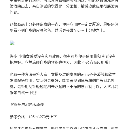
渍清除出去，亲自测试的觉得是十分柔和，敏感皮肤应用彻底没有
问题。
这款商品十分必须留意的一点，便是应用时一定要厚涂，最好是涂
到看不到自身的皮肤颜色，然后更长敷至少三十分钟之上。
许多 小仙女感觉沒有实际效果，很有可能便是使用量和時间沒有
把握好。欣兰冻膜自身的容积也很大，因此 不必吝啬应用哦！
也有一种方法是将大家上文提及过的泰国的white芦荟凝胶和欣兰
冻膜配搭应用，实际效果很好，能显著见到黑头粉刺白头到老外
露，最终用刮针轻轻地刮去浮起的不干净的东西就可以，大伙儿能
够亲自试一下哦！
科颜氏白泥补水面膜
参考价格：125ml\270元上下
科颜氏白泥补水面膜是一款祛黑头工作能力较强的补水面膜，商品