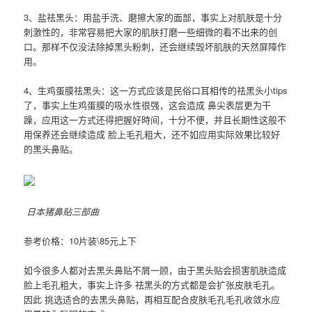
3、盐祛黑头：用盐手洗、磨擦大家的面部，事实上对肌肤是十分
刺激性的，非常容易把大家的肌肤打磨一些细微的看不出来的创
口。那样不仅没法除掉黑头粉刺，还会继续毁坏肌肤的天然屏障作
用。
4、生鸡蛋膜祛黑头：这一方式应该是民俗口耳相传的祛黑头小tips
了，事实上生鸡蛋膜的吸水性很强，这会造成 鼻尖表层更为干
躁，应用这一方式还得把握好時间，十分不便，并且长期性这般不
用保养还会继续造成 脸上毛孔粗大，还不如应用实际效果比较好
的黑头鼻贴。
日本猪鼻贴三部曲
参考价格：10片装\85元上下
如今很多人都对去黑头鼻贴不屑一顾，由于黑头贴会损害肌肤造成
脸上毛孔粗大，事实上许多 祛黑头的方式都是会扩张皮肤毛孔。
因此 挑选适合的去黑头鼻贴，再相互配合皮肤毛孔毛孔收敛水应