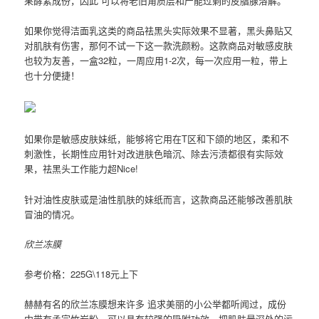
果酵素成份，因此 可以将老旧角质层和产能过剩的皮脂腺溶解。
如果你觉得洁面乳这类的商品祛黑头实际效果不显著，黑头鼻贴又
对肌肤有伤害，那何不试一下这一款洗颜粉。这款商品对敏感皮肤
也较为友善，一盒32粒，一周应用1-2次，每一次应用一粒，带上
也十分便捷！
如果你是敏感皮肤妹纸，能够将它用在T区和下颌的地区，柔和不
刺激性，长期性应用针对改进肤色暗沉、除去污渍都很有实际效
果，祛黑头工作能力超Nice!
针对油性皮肤或是油性肌肤的妹纸而言，这款商品还能够改善肌肤
冒油的情况。
欣兰冻膜
参考价格：225G\118元上下
赫赫有名的欣兰冻膜想来许多 追求美丽的小公举都听闻过，成份
中带有孟宗竹炭粉，可以具有较强的吸咐功效，把肌肤最深处的污