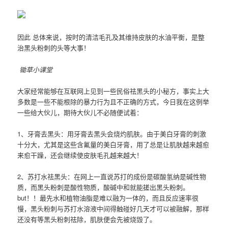
因此 总体来说，按时的清洁毛孔及其维持皮肤的水油平衡，是整
治黑头粉刺的头等大事！
锄草小课堂
大家经常能够在互联网上见到一些民俗祛黑头的小秘方，事实上大
多数是一些不能根除的暴力行为且不正确的方式，今日我在这例举
一些给大伙儿，期待大伙儿不必随便试着：
1、牙膏去黑头：用牙膏去黑头会烧灼肌肤。由于美白牙膏的刺激
十分大，尤其是这些含氟量的美白牙膏，用了总是让肌肤越来越愈
来愈干躁，还会继续使皮肤毛孔越来越大！
2、苏打水祛黑头：在网上一直说苏打的成份是碳酸氢纳是碱性物
质，而黑头粉刺是酸性物质，酸碱中和就能搓出黑头粉刺。
but！！最先水和植物油脂是难以融为一体的，而且反应速率很
慢，黑头粉刺与苏打水溶液中间得触碰好几天才可以被融解，那样
还没有等黑头粉刺祛除，肌肤便会先被烧毁了。