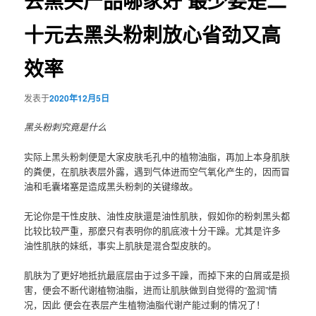
去黑头产品哪家好 最少要是二
十元去黑头粉刺放心省劲又高
效率
发表于
2020年12月5日
黑头粉刺究竟是什么
实际上黑头粉刺便是大家皮肤毛孔中的植物油脂，再加上本身肌肤
的粪便，在肌肤表层外露，遇到气体进而空气氧化产生的，因而冒
油和毛囊堵塞是造成黑头粉刺的关键缘故。
无论你是干性皮肤、油性皮肤還是油性肌肤，假如你的粉刺黑头都
比较比较严重，那麼只有表明你的肌底液十分干躁。尤其是许多
油性肌肤的妹纸，事实上肌肤是混合型皮肤的。
肌肤为了更好地抵抗最底层由于过多干躁，而掉下来的白屑或是损
害，便会不断代谢植物油脂，进而让肌肤做到自觉得的“盈润”情
况，因此 便会在表层产生植物油脂代谢产能过剩的情况了！