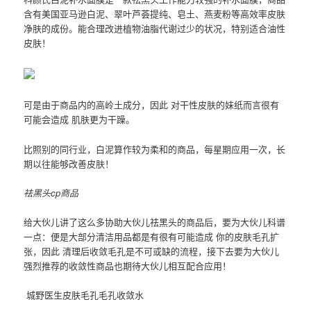
含有美国亚马逊白泥、翠叶芦荟提纯、皂土、燕麦粉等高效率皮肤
净肤的成份。能合理改进植物油脂代谢过少的状况，特别适合油性
皮肤！
可是由于商品内的高岭土成分，因此 对干性皮肤的妹纸而言很有
可能会造成 肌肤更为干躁。
比照别的同行业，白泥算作较为柔和的商品，每星期应用一次，长
期以往能够改善皮肤！
祛黑头cp商品
给大伙儿讲了这么多协助大伙儿祛黑头的商品后，要为大伙儿科谱
一点：便是大部分清洁用品都是有很有可能造成 你的皮肤毛孔扩
张，因此 清理后收敛毛孔是不可或缺的流程，接下去要为大伙儿
强烈推荐的收敛性商品也期待大伙儿相互配合应用！
城野医生皮肤毛孔毛孔收敛水