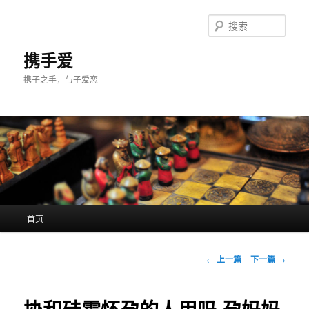
跳
至
搜
主
索
内
携手爱
容
携子之手，与子爱恋
区
域
主
首页
页
文
←
上一篇
下一篇
→
章
导
航