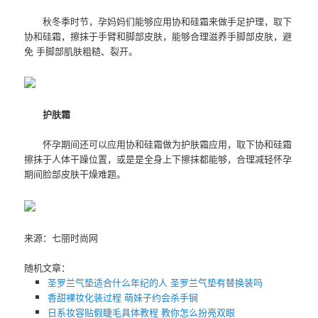
秋冬季时节，孕妈妈们能够应用协和硅霜来做手足护理，取下
协和硅霜，擦抹于手臂和脚部皮肤，能够合理滋养手脚部皮肤，避
免 手脚部肌肤粗糙、裂开。
护肤霜
怀孕期间还可以应用协和硅霜做为护肤霜应用，取下协和硅霜
擦抹于人体干躁位置，或是是全身上下擦抹都能够，合理减轻怀孕
期间脸部皮肤干燥难题。
来源：七丽时尚网
随机文章：
圣罗兰气垫适合什么年纪的人 圣罗兰气垫有替换装吗
香甜裸妆化装过程 萌妹子约会杀手锏
日系妆容贴假睫毛具体教程 教你怎么扮亮双眼