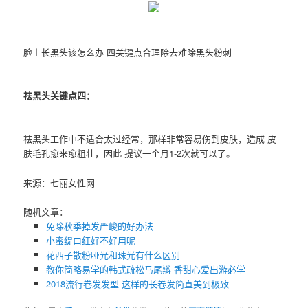
脸上长黑头该怎么办 四关键点合理除去难除黑头粉刺
祛黑头关键点四：
祛黑头工作中不适合太过经常，那样非常容易伤到皮肤，造成 皮
肤毛孔愈来愈粗壮，因此 提议一个月1-2次就可以了。
来源：七丽女性网
随机文章：
免除秋季掉发严峻的好办法
小蜜缇口红好不好用呢
花西子散粉哑光和珠光有什么区别
教你简略易学的韩式疏松马尾辫 香甜心爱出游必学
2018流行卷发发型 这样的长卷发简直美到极致