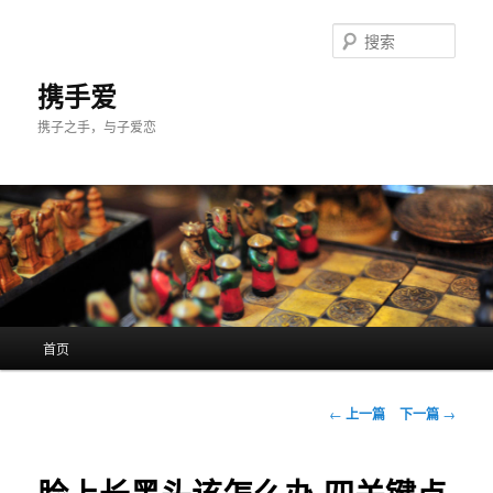
跳
至
搜
主
索
内
携手爱
容
携子之手，与子爱恋
区
域
主
首页
页
文
←
上一篇
下一篇
→
章
导
航