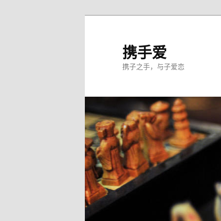
跳
至
主
携手爱
内
携子之手，与子爱恋
容
区
域