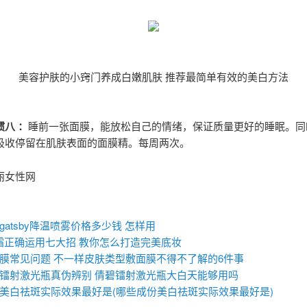
美容护肤的小窍门养成白嫩肌肤 推荐最简单有效的美白方法
八 ：
睡前一张面膜，能放松自己的情绪，保证质量更好的睡眠。同
吸收停留在肌肤表面的面膜精。每周两次。
丽女性网
：
gatsby降温喷雾价格多少钱 怎样用
霜正确运用七大招 教你怎么打造完美底妆
膜常见问题 不一样皮肤类型敷面膜不得不了解的6件事
镭射激光瓶真伪辨别 倩碧镭射激光瓶大白天能够用吗
美白祛斑实际效果最好是(哪些成份美白祛斑实际效果最好是)