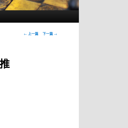
文
←
上一篇
下一篇
→
章
导
航
推