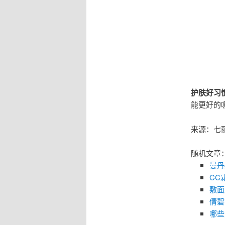
护肤好习惯
能更好的
来源：七
随机文章
曼丹
CC
敷面
倩碧
哪些