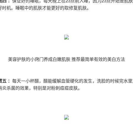
四 ：
保证好的睡眠，每天晚上在23点前入睡，因为23点开始是肌
好时机。睡眠中的肌肤才能更好的取修复肌肤。
美容护肤的小窍门养成白嫩肌肤 推荐最简单有效的美白方法
五 ：
每天一小杯醋，醋能缓解血管硬化的发生，洗脸的时候完水里
消炎杀菌的效果，特别是对粉刺痘痘皮肤。