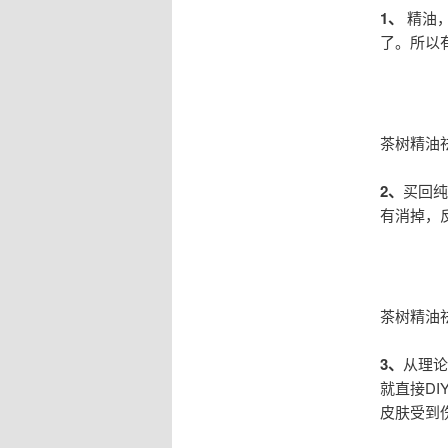
1、
精油，
了。所以
茶树精油
2、
买回纯
有消掉，
茶树精油
3、
从理论
就直接D
皮肤受到