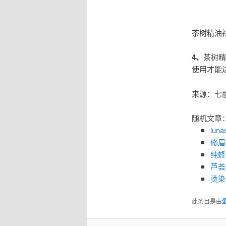
茶树精油
4、
茶树精
使用才能
来源：七
随机文章
lu
修眉
纯蜂
芦荟
烫染
此条目是由
爱