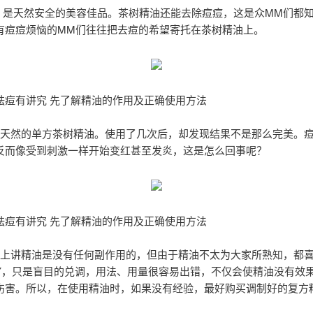
是天然安全的美容佳品。茶树精油还能去除痘痘，这是众MM们都
有痘痘烦恼的MM们往往把去痘的希望寄托在茶树精油上。
祛痘有讲究 先了解精油的作用及正确使用方法
天然的单方茶树精油。使用了几次后，却发现结果不是那么完美。
反而像受到刺激一样开始变红甚至发炎，这是怎么回事呢？
祛痘有讲究 先了解精油的作用及正确使用方法
上讲精油是没有任何副作用的，但由于精油不太为大家所熟知，都
IY，只是盲目的兑调，用法、用量很容易出错，不仅会使精油没有效
伤害。所以，在使用精油时，如果没有经验，最好购买调制好的复方