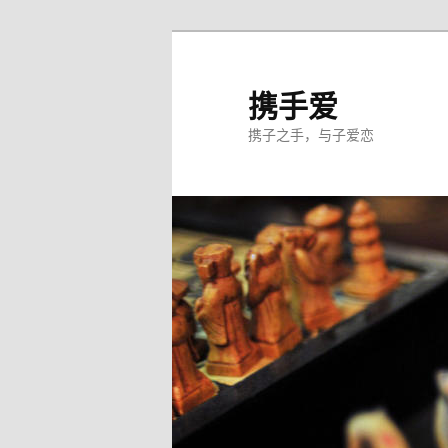
跳
至
主
携手爱
内
携子之手，与子爱恋
容
区
域