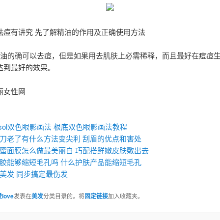
祛痘有讲究 先了解精油的作用及正确使用方法
油的确可以去痘，但是如果用去肌肤上必需稀释，而且最好在痘痘
达到最好的效果。
丽女性网
：
nasol双色眼影画法 根底双色眼影画法教程
刀老了有什么方法变尖利 刮眉的优点和害处
蜜面膜怎么做最美丽白 巧配搭鲜嫩皮肤敷出去
胶能够缩短毛孔吗 什么护肤产品能缩短毛孔
美发 同步搞定最伤发
love
发表在
美发
分类目录的。将
固定链接
加入收藏夹。