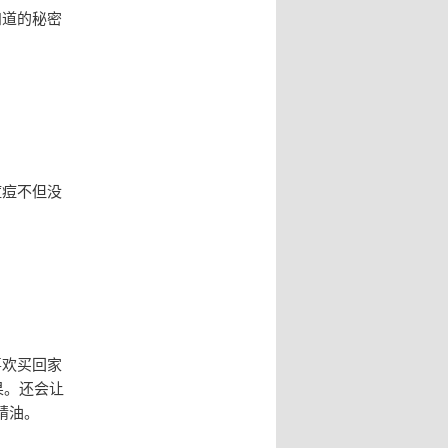
知道的秘密
痘痘不但没
喜欢买回家
果。还会让
精油。