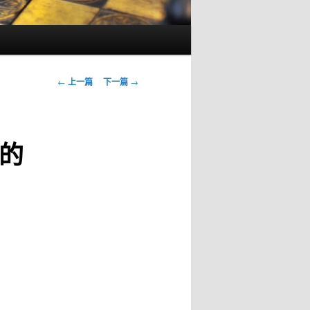
文
←
上一篇
下一篇
→
章
导
航
的