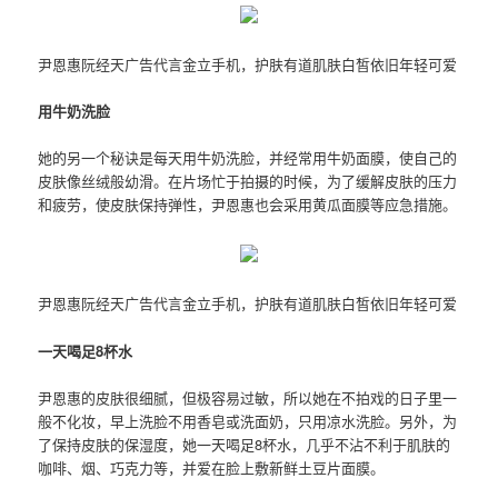
尹恩惠阮经天广告代言金立手机，护肤有道肌肤白皙依旧年轻可爱
用牛奶洗脸
她的另一个秘诀是每天用牛奶洗脸，并经常用牛奶面膜，使自己的
皮肤像丝绒般幼滑。在片场忙于拍摄的时候，为了缓解皮肤的压力
和疲劳，使皮肤保持弹性，尹恩惠也会采用黄瓜面膜等应急措施。
尹恩惠阮经天广告代言金立手机，护肤有道肌肤白皙依旧年轻可爱
一天喝足8杯水
尹恩惠的皮肤很细腻，但极容易过敏，所以她在不拍戏的日子里一
般不化妆，早上洗脸不用香皂或洗面奶，只用凉水洗脸。另外，为
了保持皮肤的保湿度，她一天喝足8杯水，几乎不沾不利于肌肤的
咖啡、烟、巧克力等，并爱在脸上敷新鲜土豆片面膜。