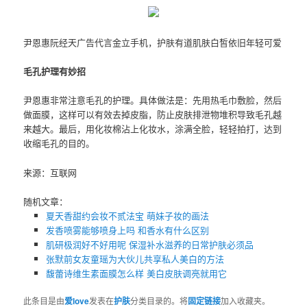
尹恩惠阮经天广告代言金立手机，护肤有道肌肤白皙依旧年轻可爱
毛孔护理有妙招
尹恩惠非常注意毛孔的护理。具体做法是：先用热毛巾敷脸，然后
做面膜，这样可以有效去掉皮脂，防止皮肤排泄物堆积导致毛孔越
来越大。最后，用化妆棉沾上化妆水，涂满全脸，轻轻拍打，达到
收缩毛孔的目的。
来源：互联网
随机文章：
夏天香甜约会妆不贰法宝 萌妹子妆的画法
发香喷雾能够喷身上吗 和香水有什么区别
肌研极润好不好用呢 保湿补水滋养的日常护肤必须品
张默前女友童瑶为大伙儿共享私人美白的方法
馥蕾诗维生素面膜怎么样 美白皮肤调亮就用它
此条目是由
爱love
发表在
护肤
分类目录的。将
固定链接
加入收藏夹。