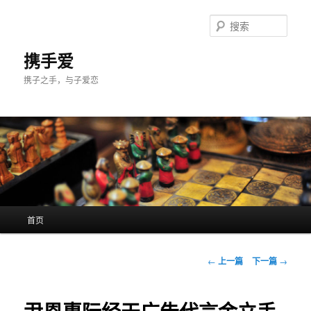
跳
至
搜
主
索
内
携手爱
容
携子之手，与子爱恋
区
域
主
首页
页
文
←
上一篇
下一篇
→
章
导
航