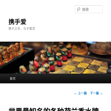
跳
至
搜
主
索
内
携手爱
容
携子之手，与子爱恋
区
域
主
首页
页
文
←
上一篇
下一篇
→
章
导
航