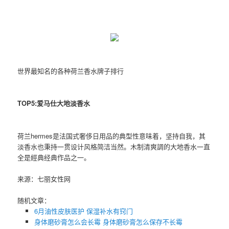
世界最知名的各种荷兰香水牌子排行
TOP5:爱马仕大地淡香水
荷兰hermes是法国式奢侈日用品的典型性意味着，坚持自我，其
淡香水也秉持一贯设计风格简洁当然。木制清爽調的大地香水一直
全是經典经典作品之一。
来源：七丽女性网
随机文章：
6月油性皮肤医护 保湿补水有窍门
身体磨砂膏怎么会长霉 身体磨砂膏怎么保存不长霉