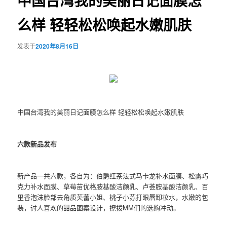
中国台湾我的美丽日记面膜怎
么样 轻轻松松唤起水嫩肌肤
发表于
2020年8月16日
中国台湾我的美丽日记面膜怎么样 轻轻松松唤起水嫩肌肤
六款新品发布
新产品一共六款，各自为：伯爵红茶法式马卡龙补水面膜、松露巧
克力补水面膜、草莓苗优格胺基酸洁颜乳、卢荟胺基酸洁颜乳、百
里香泡沫脸部去角质芙蕾小姐、桃子小苏打眼唇卸妆水，水嫩的包
裝，讨人喜欢的甜品图案设计，撩拨MM们的选购冲动。