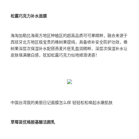
松露巧克力补水面膜
海淘加勒比海南方地区种植区的超高品质可可果精粹，融合来源于
西班牙北方地区极宝贵的橡树果提纯，具备修补安全防护功效，橡
树果深层次保湿补水配搭燕麦片胚乳盈润精粹，深层次保湿补水让
皮肤填满嫩白感，犹如松露巧克力似地顺滑诱惑！
中国台湾我的美丽日记面膜怎么样 轻轻松松唤起水嫩肌肤
草莓苗优格胺基酸洁颜乳