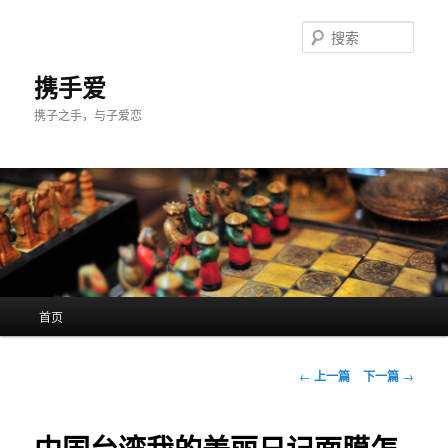
跳
至
搜
主
索
内
携手爱
容
携子之手，与子爱恋
区
域
主
首页
页
文
←
上一篇
下一篇
→
章
导
航