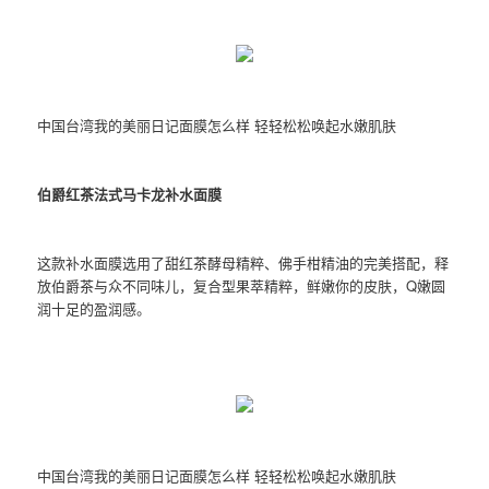
中国台湾我的美丽日记面膜怎么样 轻轻松松唤起水嫩肌肤
伯爵红茶法式马卡龙补水面膜
这款补水面膜选用了甜红茶酵母精粹、佛手柑精油的完美搭配，释
放伯爵茶与众不同味儿，复合型果萃精粹，鲜嫩你的皮肤，Q嫩圆
润十足的盈润感。
中国台湾我的美丽日记面膜怎么样 轻轻松松唤起水嫩肌肤