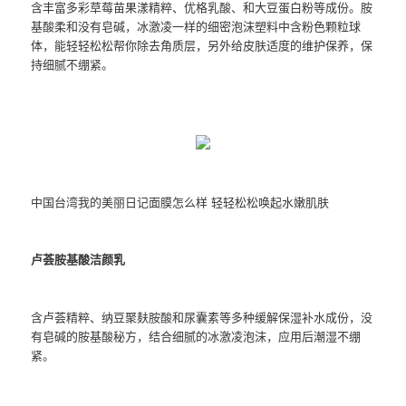
含丰富多彩草莓苗果漾精粹、优格乳酸、和大豆蛋白粉等成份。胺
基酸柔和没有皂碱，冰激凌一样的细密泡沫塑料中含粉色颗粒球
体，能轻轻松松帮你除去角质层，另外给皮肤适度的维护保养，保
持细腻不绷紧。
中国台湾我的美丽日记面膜怎么样 轻轻松松唤起水嫩肌肤
卢荟胺基酸洁颜乳
含卢荟精粹、纳豆聚麸胺酸和尿囊素等多种缓解保湿补水成份，没
有皂碱的胺基酸秘方，结合细腻的冰激凌泡沫，应用后潮湿不绷
紧。