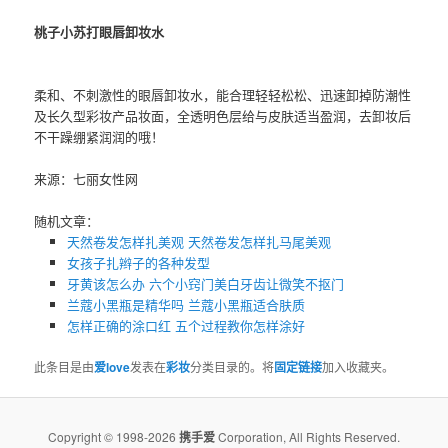
桃子小苏打眼唇卸妆水
柔和、不刺激性的眼唇卸妆水，能合理轻轻松松、迅速卸掉防潮性
及长久型彩妆产品妆面，全透明色层给与皮肤适当盈润，去卸妆后
不干躁绷紧润润的哦！
来源：七丽女性网
随机文章：
天然卷发怎样扎美观 天然卷发怎样扎马尾美观
女孩子扎辫子的各种发型
牙黄该怎么办 六个小窍门美白牙齿让微笑不抠门
兰蔻小黑瓶是精华吗 兰蔻小黑瓶适合肤质
怎样正确的涂口红 五个过程教你怎样涂好
此条目是由
爱love
发表在
彩妆
分类目录的。将
固定链接
加入收藏夹。
Copyright © 1998-2026
携手爱
Corporation, All Rights Reserved.