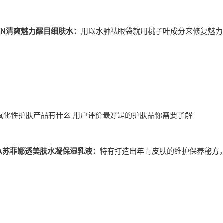
PHIN清爽魅力醒目细肤水：
用以水肿祛眼袋就用桃子叶成分来修复魅力
氧化性护肤产品有什么 用户评价最好是的护肤品你需要了解
INA苏菲娜透美肤水凝保湿乳液：
特有打造出年青皮肤的维护保养秘方