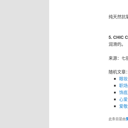
纯天然抗
5. CHI
润滑的。
来源：七
随机文章
眼妆
职场
饰底
心爱
爱敬
此条目是由
爱