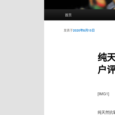
主
首页
页
发表于
2020年8月15日
纯
户
[IMG1]
纯天然抗