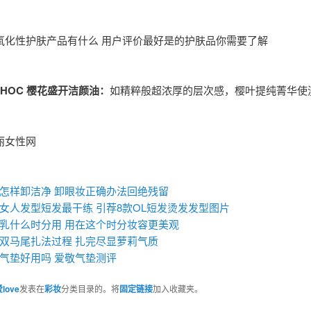
氧化性护肤产品有什么 用户评价最好是的护肤品你需要了解
C CHOC 樱花盛开洁颜油：
如精粹般超浓厚的层次感，樱叶提纯菁华使
丽女性网
：
怎样卸洁净 卸眼妆正确办法回绝残留
女人发型短发最干练 引荐8款OL短发烫发发型图片
乳什么时分用 用在这个时分妆容更美观
双马尾扎法过程 扎完尽显萝莉气质
气垫好用吗 爱敬气垫测评
love
发表在
彩妆
分类目录的。将
固定链接
加入收藏夹。