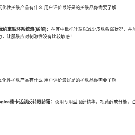
氧化性护肤产品有什么 用户评价最好是的护肤品你需要了解
A自我约束循环系统液(缓解)：
在其中枇杷叶萃以减少皮肤敏弱状况，并
力，让肌肤应对刺激性没有比较敏感！
氧化性护肤产品有什么 用户评价最好是的护肤品你需要了解
alogica德卡活颜反转眼龄霜：
夜用专用型眼部精华，视黄醇成分能，