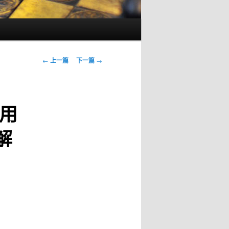
文
←
上一篇
下一篇
→
章
导
航
用
解