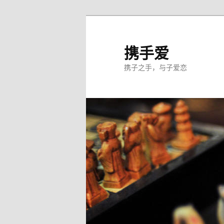
跳
至
主
携手爱
内
携子之手，与子爱恋
容
区
域