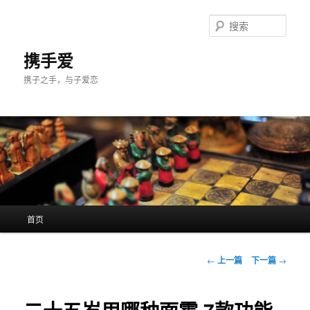
跳
至
搜
主
索
内
携手爱
容
携子之手，与子爱恋
区
域
主
首页
页
文
←
上一篇
下一篇
→
章
导
航