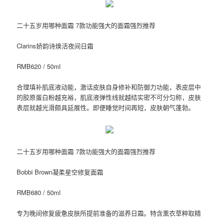
二十五岁用哪种面霜 7款功能强大的面霜强烈推荐
Clarins娇韵诗焕活夜间日霜
RMB620 / 50ml
合理填补肌底液动能，激话皮肤自身修补和防御力功能，表皮层中
的胶原蛋白粉越充裕，肌底液弹性线就越结实密不可分匀称，皮肤
表层就越光滑颇具延展性。即便睡觉时间再短，皮肤朝气蓬勃。
二十五岁用哪种面霜 7款功能强大的面霜强烈推荐
Bobbi Brown凝柔星空修复面霜
RMB680 / 50ml
专为晚间修复疲惫皮肤所提前准备的滋养日霜。特含熏衣草粹取精