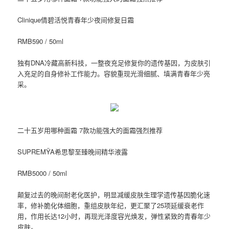
Clinique倩碧活悦青春年少夜间修复日霜
RMB590 / 50ml
独有DNA冷藏高新科技，一整夜充足修复你的遗传基因，为皮肤引
入充足的自身修补工作能力。容貌重现光滑细腻、填满青春年少亮
采。
二十五岁用哪种面霜 7款功能强大的面霜强烈推荐
SUPREMŸA希思黎至臻晚间精华液露
RMB5000 / 50ml
颠复过去的晚间耐老化医护，明显减缓皮肤生理学遗传基因脆化速
率，修补脆化体细胞，重组皮肤年纪，更汇聚了25项延缓衰老作
用，作用长达12小时，再现光泽度容光焕发，弹性紧致的青春年少
皮肤。