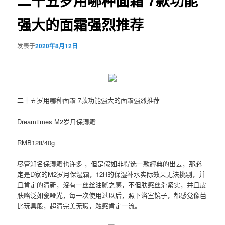
二十五岁用哪种面霜 7款功能
强大的面霜强烈推荐
发表于
2020年8月12日
二十五岁用哪种面霜 7款功能强大的面霜强烈推荐
Dreamtimes M2岁月保湿霜
RMB128/40g
尽管知名保湿霜也许多 ，但是假如非得选一款經典的出去，那必
定是D家的M2岁月保湿霜，12H的保湿补水实际效果无法挑剔，并
且肯定的清新，沒有一丝丝油腻之感，不但肤感丝滑紧实，并且皮
肤略泛如瓷哑光，每一次使用过以后，照下浴室镜子，都感觉像芭
比玩具般，超清完美无瑕，触感肯定一流。