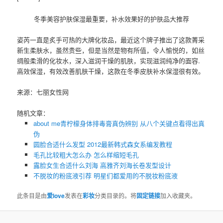
冬季美容护肤保湿最重要，补水效果好的护肤品大推荐
姿芮一直是炙手可热的大牌化妆品，最近这个牌子推出了这款菁采
新生柔肤水，虽然贵些，但是当然是物有所值，令人愉悦的，如丝
绸般柔滑的化妆水，深入滋润干燥的肌肤，实现滋润纯净的面容.
高效保湿，有效改善肌肤干燥，这款在冬季皮肤补水保湿很有效。
来源：七丽女性网
随机文章：
about me青柠檬身体排毒膏真伪辨别 从八个关键点看得出真
伪
圆脸合适什么发型 2012最新韩式森女系编发教程
毛孔比较粗大怎么办 怎么样缩短毛孔
露脸女生合适什么刘海 高雅齐刘海长卷发型设计
不脱妆的粉底液引荐 明星们都爱用的不脱妆粉底液
此条目是由
爱love
发表在
彩妆
分类目录的。将
固定链接
加入收藏夹。