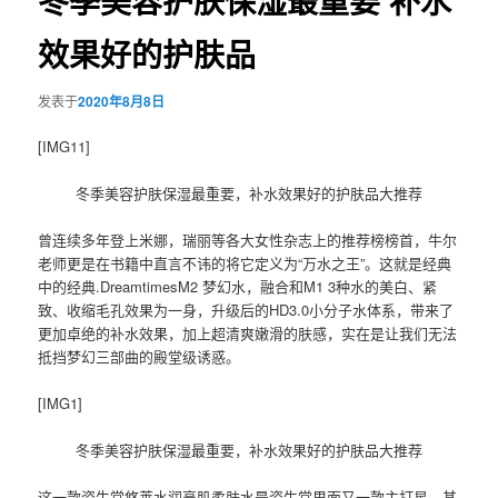
冬季美容护肤保湿最重要 补水
效果好的护肤品
发表于
2020年8月8日
[IMG11]
冬季
美容护肤保湿
最重要，
补水
效果好的
护肤
品大推荐
曾连续多年登上米娜，瑞丽等各大女性杂志上的推荐榜榜首，牛尔
老师更是在书籍中直言不讳的将它定义为“万水之王”。这就是经典
中的经典.DreamtimesM2 梦幻水，融合和M1 3种水的美白、紧
致、收缩毛孔效果为一身，升级后的HD3.0小分子水体系，带来了
更加卓绝的补水效果，加上超清爽嫩滑的肤感，实在是让我们无法
抵挡梦幻三部曲的殿堂级诱惑。
[IMG1]
冬季美容护肤保湿最重要，补水效果好的护肤品大推荐
这一款资生堂悠莱水润亮肌柔肤水是资生堂里面又一款主打星，其