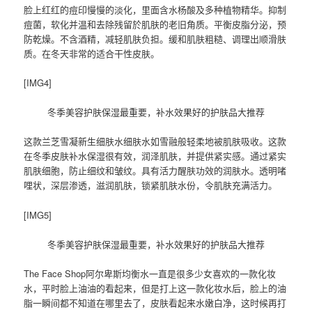
脸上红红的痘印慢慢的淡化，里面含水杨酸及多种植物精华。抑制
痘菌，软化并温和去除残留於肌肤的老旧角质。平衡皮脂分泌，预
防乾燥。不含酒精，减轻肌肤负担。缓和肌肤粗糙、调理出顺滑肤
质。在冬天非常的适合干性皮肤。
[IMG4]
冬季美容护肤保湿最重要，补水效果好的护肤品大推荐
这款兰芝雪凝新生细肤水细肤水如雪融般轻柔地被肌肤吸收。这款
在冬季皮肤补水保湿很有效，润泽肌肤，并提供紧实感。通过紧实
肌肤细胞，防止细纹和皱纹。具有活力醒肤功效的润肤水。透明啫
哩状，深层渗透，滋润肌肤，锁紧肌肤水份，令肌肤充满活力。
[IMG5]
冬季美容护肤保湿最重要，补水效果好的护肤品大推荐
The Face Shop阿尔卑斯均衡水一直是很多少女喜欢的一款化妆
水，平时脸上油油的看起来，但是打上这一款化妆水后，脸上的油
脂一瞬间都不知道在哪里去了，皮肤看起来水嫩白净，这时候再打