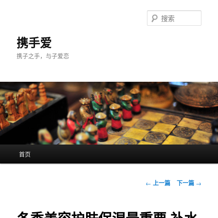
跳
至
搜
主
索
内
携手爱
容
携子之手，与子爱恋
区
域
主
首页
页
文
←
上一篇
下一篇
→
章
导
航