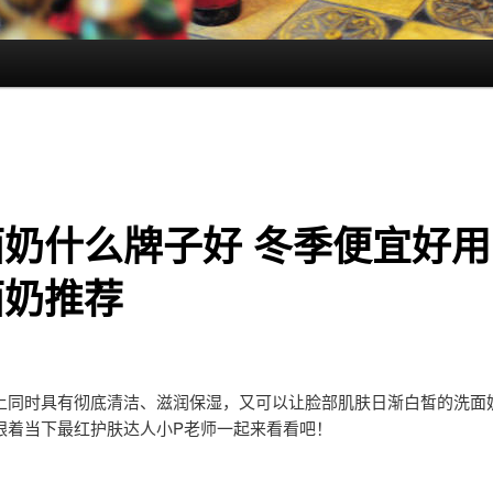
面奶什么牌子好 冬季便宜好用
面奶推荐
上同时具有彻底清洁、滋润保湿，又可以让脸部肌肤日渐白皙的洗面
跟着当下最红护肤达人小P老师一起来看看吧！