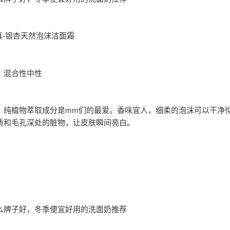
婵真-银杏天然泡沫洁面霜
：混合性中性
：纯植物萃取成分是mm们的最爱。香味宜人，细柔的泡沫可以干净
质和毛孔深处的脏物，让皮肤瞬间亮白。
么牌子好，冬季便宜好用的洗面奶推荐