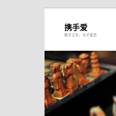
跳
至
主
携手爱
内
携子之手，与子爱恋
容
区
域