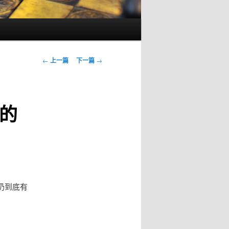
文
←
上一篇
下一篇
→
章
导
航
的
奶到底有