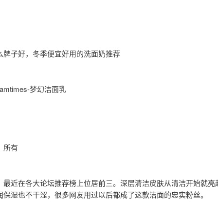
么牌子好，冬季便宜好用的洗面奶推荐
eamtimes-梦幻洁面乳
：所有
：最近在各大论坛推荐榜上位居前三。深层清洁皮肤从清洁开始就亮
润保湿也不干涩，很多网友用过以后都成了这款洁面的忠实粉丝。