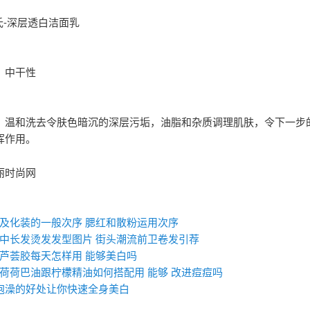
旁氏-深层透白洁面乳
：中干性
：温和洗去令肤色暗沉的深层污垢，油脂和杂质调理肌肤，令下一步
挥作用。
丽时尚网
：
及化装的一般次序 ​腮红和散粉运用次序
中长发烫发发型图片 街头潮流前卫卷发引荐
芦荟胶每天怎样用 能够美白吗
荷荷巴油跟柠檬精油如何搭配用 能够 改进痘痘吗
泡澡的好处让你快速全身美白