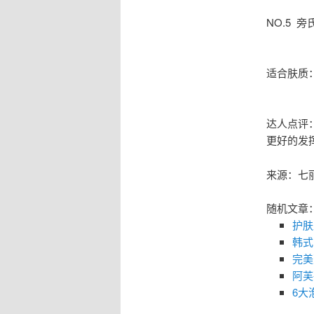
NO.5 
适合肤质
达人点评
更好的发
来源：七
随机文章
护肤
韩式
完美
阿芙
6大