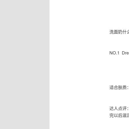
洗面奶什
NO.1 Dr
适合肤质
达人点评
完以后滋