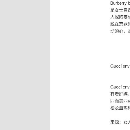
Burbe
是女士自
人深陷妄
脱在恋歌
动的心，
Gucci env
Gucci
有着妒嫉
同而美丽
松及血竭
来源：女