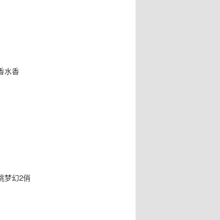
香水香
桃梦幻2俏