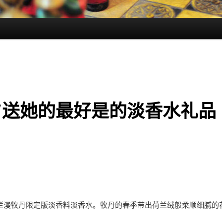
夕送她的最好是的淡香水礼品
烂漫牧丹限定版淡香料淡香水。牧丹的春季带出荷兰绒般柔顺细腻的
。