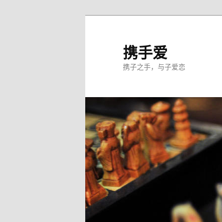
跳
至
主
携手爱
内
携子之手，与子爱恋
容
区
域