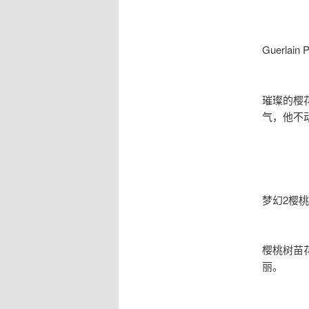
Guerlain
璀璨的樱
气，他不
梦幻2樱桃树
樱桃树苗
丽。