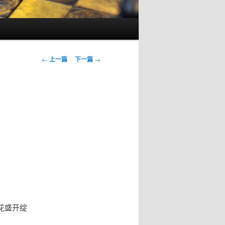
文
←
上一篇
下一篇
→
章
导
航
花盛开绽