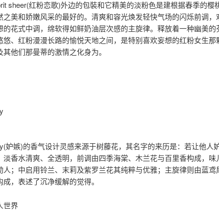
rry brit sheer(红粉恋歌)外边的包裝和它精美的淡粉色是建根据春季的
然之美和娇嫩风采的最好的。清爽和容光焕发轻快气场的闪烁前调，
想的花式中调，绵软得如鲜奶油层次感的主旋律。释放着一种幽美的
悠悠、红粉漫漫长路的愉悦天地之间，是特别喜欢妄想的红粉女生那
及其他们那曼蒂的激情之化身为。
y
 envy(妒嫉)的香气设计灵感来源于树藤花，其名字的来历是：若让他人
，淡香水清爽、全透明，前调由四季海棠、木兰花与百里香构成，味
动人；中启用铃兰、末莉及紫罗兰花其纯粹与优雅；主旋律则由蓝鸢
构成，表述了沉净缓解的觉得。
人世界