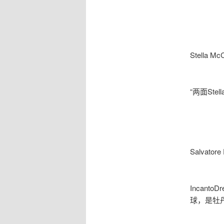
Stella Mc
“两面St
Salvatore
Incan
球，是牡