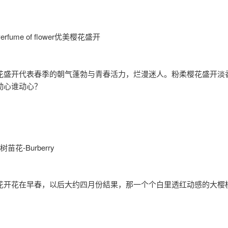
 Perfume of flower优美樱花盛开
花盛开代表春季的朝气蓬勃与青春活力，烂漫迷人。粉柔樱花盛开淡
动心谁动心？
苗花-Burberry
花开花在早春，以后大约四月份結果，那一个个白里透红动感的大樱