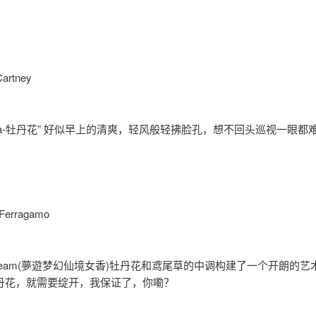
Cartney
ella-牡丹花” 好似早上的清爽，轻风般轻拂脸孔，想不回头巡视一眼都
 Ferragamo
toDream(夢遊梦幻仙境女香)牡丹花和鸢尾草的中调构建了一个开朗的
丹花，就需要绽开，我保证了，你嘞？