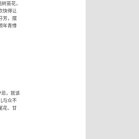
樱桃树苗花，
欢快得让
芬芳，摆
颗年青悸
妒忌，就该
儿与众不
尾花、甘