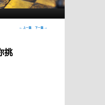
文
←
上一篇
下一篇
→
章
导
航
你挑