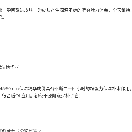
能一瞬间融进皮肤，为皮肤产生源源不绝的清爽魅力体会，全天维持
况。
保湿精华</
/50ml</
保湿精华成份具备不断二十四小时的超强力保湿补水作用
，很合适OL应用。初秋干躁阶段少补了它！
鲜营养成分精华液 </