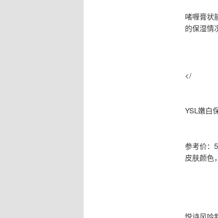
啫喱膏状
的保湿情
</
YSL嫩白
参考价：545
皮肤颜色
悦诗风吟新