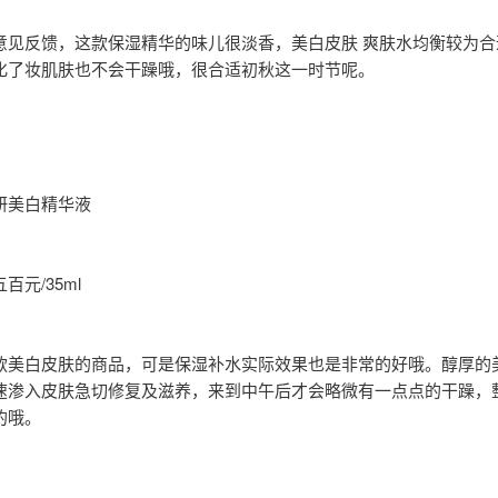
意见反馈，这款保湿精华的味儿很淡香，美白皮肤 爽肤水均衡较为合
化了妆肌肤也不会干躁哦，很合适初秋这一时节呢。
研美白精华液
百元/35ml
款美白皮肤的商品，可是保湿补水实际效果也是非常的好哦。醇厚的
速渗入皮肤急切修复及滋养，来到中午后才会略微有一点点的干躁，
的哦。