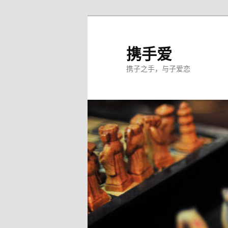
跳
至
主
携手爱
内
携子之手，与子爱恋
容
区
域