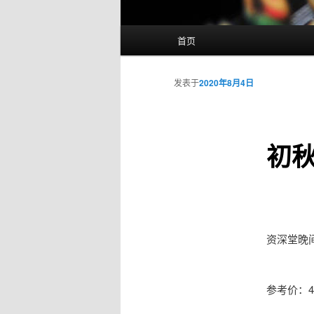
主
首页
页
发表于
2020年8月4日
初秋
资深堂晚
参考价：43