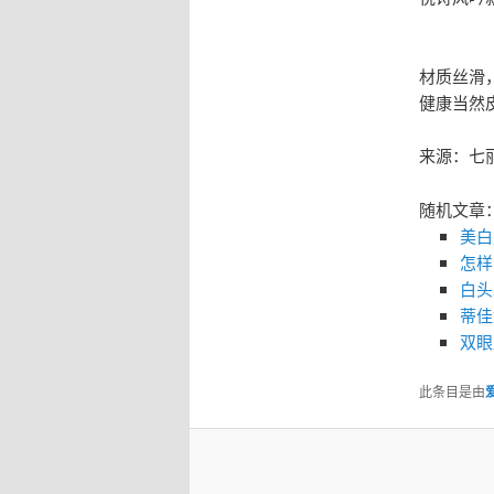
材质丝滑
健康当然
来源：七
随机文章
美白
怎样
白头
蒂佳
双眼
此条目是由
爱