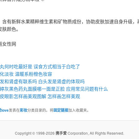
，含有新鲜水果精粹维生素和矿物质成份，协助皮肤加速自身升级，
皮肤颜色。
丽女性网
：
丸何时吃最好是 误食方式相当于白吃了
化淡妆 温暖系粉橙色妆容
发和肾虚有联系吗 白头发是肾虚的体现吗
婷灰黑色药丸面膜哪一面是正脸 应用常见问题有什么
皮眼影怎样画美观图解 怎样画怎样美观
love
发表在
彩妆
分类目录的。将
固定链接
加入收藏夹。
Copyright © 1998-2026
携手爱
Corporation, All Rights Reserved.