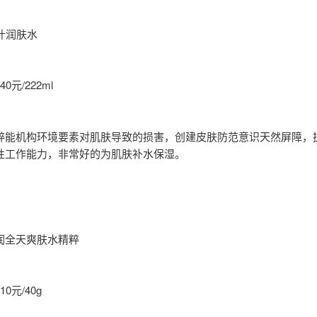
叶润肤水
0元/222ml
粹能机构环境要素对肌肤导致的损害，创建皮肤防范意识天然屏障，
性工作能力，非常好的为肌肤补水保湿。
润全天爽肤水精粹
0元/40g