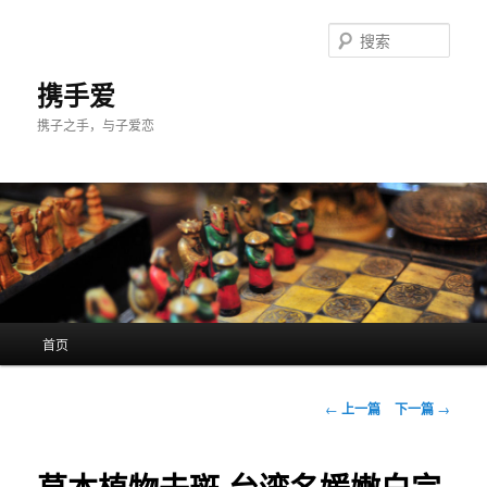
跳
至
搜
主
索
内
携手爱
容
携子之手，与子爱恋
区
域
主
首页
页
文
←
上一篇
下一篇
→
章
导
航