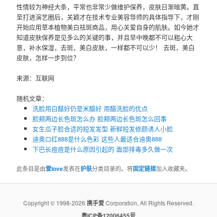
性情较为神经大条，平常也非常少做维护保养，皮肤日渐暗黄。直
至打进演艺圈后，关颖才在技术专业美容导师的具体指导下，才刚
开始应用草本植物美白祛斑商品，用心关爱自身的肌肤。如今她才
知道皮肤保养是见多么的关键的事，并且早中晚都不可以粗心大
意，补水保湿，去斑，美白皮肤，一样都不可以少！ 去斑，美白
皮肤，怎样一步到位？
来源：互联网
随机文章：
洗脸用白醋好仍是米醋好 用醋洗脸的优点
脸颊两边长色斑怎么办 脸颊两边长色斑怎么回事
女生瓜子脸合适的短发发型 新鲜短发修颜诱人小脸
迪奥口红888是什么色彩 这些人最适合迪奥888
下巴长痘痘是什么原因引起的 面部排毒多久做一次
此条目是由
爱love
发表在
护肤
分类目录的。将
固定链接
加入收藏夹。
Copyright © 1998-2026
携手爱
Corporation, All Rights Reserved.
粤ICP备12006455号