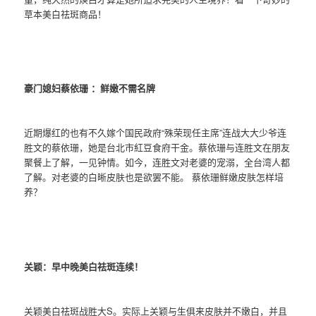
草本美白祛斑商品！
豪门媳妇蔡依珊 ：鲜嫩不需名牌
近期爆红的也有不久嫁个国民政府“殊荣现任主席”连战大大少爷连
胜文的蔡依珊，她是台北市紅豆食府干金。蔡依珊与连胜文在朋友
聚餐上了解，一见钟情。如今，连胜文对老婆的宠溺，全台湾人都
了解。对老婆的白晰皮肤也是欲罢不能。 蔡依珊鲜嫩皮肤怎样培
养？
关颖：早中晚美白祛斑连续！
关颖美白祛斑战胜大S。实际上关颖与生俱来皮肤并不嫩白，并且