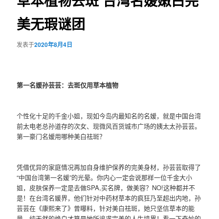
草本植物去斑 台湾名媛嫩白完
美无瑕谜团
发表于
2020年8月4日
第一名媛孙芸芸：去斑仅用草本植物
个性化十足的千金小姐，现如今岛内最知名的名嫒，就是中国台湾
前太电老总孙道存的次女、现微风百货城市广场的姨太太孙芸芸。
第一豪门名嫒用哪种美白祛斑？
凭借优异的家庭情况再加自身维护保养的完美身材，孙芸芸取得了
“中国台湾第一名媛”的光晕。你内心一定会说那样一位千金大小
姐，皮肤保养一定是去做SPA,买名牌，做美容？NO!这种都并不
是！在台湾名媛界，他们针对中药材草本的疯狂乃至超出内地，孙
芸芸在《康熙来了》曾曝料，针对美白祛斑，她只坚信草本的能
量，纯天然的焕白才算是她所追求完美的人生境界！看一下奇妙的